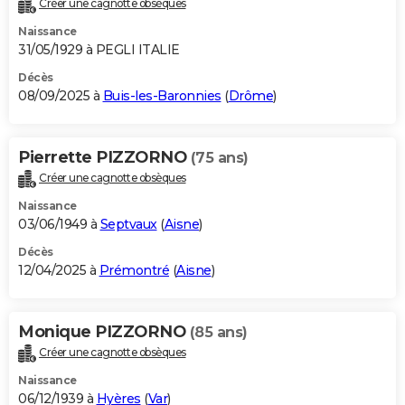
Créer une cagnotte obsèques
City break
Voyage de noces
Climat
Destinations
Voyage nature
Forum
+
PHOTO
Naissance
31/05/1929 à PEGLI ITALIE
GUIDES D'ACHAT
Décès
08/09/2025 à
Buis-les-Baronnies
(
Drôme
)
BONS PLANS
CARTE DE VOEUX
Pierrette PIZZORNO
(75 ans)
Carte Bonne année
Carte Pâques
Carte de Noël
Carte Saint-Valentin
Carte d'anniversaire
DICTIONNAIRE
Créer une cagnotte obsèques
Biographies
Expressions
Dictionnaire
Citations
Proverbes
PROGRAMME TV
Naissance
03/06/1949 à
Septvaux
(
Aisne
)
COPAINS D'AVANT
Décès
12/04/2025 à
Prémontré
(
Aisne
)
Se connecter
Collèges
Universités
Service militaire
S'inscrire
Lycées
Primaires
Entreprises
Avis de recherche
AVIS DE DÉCÈS
FORUM
Monique PIZZORNO
(85 ans)
Lifestyle
Sport
Television
Cinema
Bricolage
Culture
Auto
Voyage
Créer une cagnotte obsèques
Naissance
06/12/1939 à
Hyères
(
Var
)