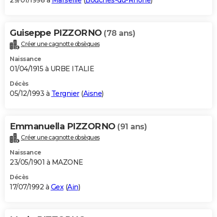
29/01/1998 à
Marseille
(
Bouches-du-Rhône
)
Guiseppe PIZZORNO
(78 ans)
Créer une cagnotte obsèques
Naissance
01/04/1915 à URBE ITALIE
Décès
05/12/1993 à
Tergnier
(
Aisne
)
Emmanuella PIZZORNO
(91 ans)
Créer une cagnotte obsèques
Naissance
23/05/1901 à MAZONE
Décès
17/07/1992 à
Gex
(
Ain
)