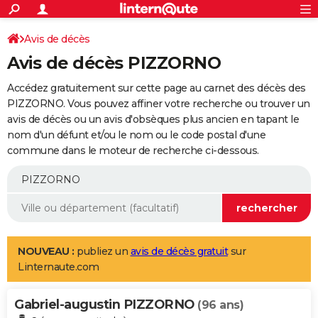
ACTUALITÉS
Connexion
S'inscrire
Avis de décès
Rechercher
Société
Education
Villes
Politique
Faits Divers
Monde
+
SPORT
Avis de décès PIZZORNO
Football
Cyclisme
Forum
Coupe du monde 2026
Tennis
Rugby
CULTURE
Accédez gratuitement sur cette page au carnet des décès des
TNT
Cinéma
Musique
Programme TV
Streaming
Sorties cinéma
+
PIZZORNO. Vous pouvez affiner votre recherche ou trouver un
FINANCE
avis de décès ou un avis d'obsèques plus ancien en tapant le
Impôts
Immobilier
Banque
Crédit
Retraite
Epargne
Risques naturels par ville
Assurance
AUTO
nom d'un défunt et/ou le nom ou le code postal d'une
commune dans le moteur de recherche ci-dessous.
Réserver un essai
Berlines
Forum auto
Essais
Citadines
SUV
+
HIGH-TECH
Meilleur smartphone
Ordinateurs
Guide high-tech
Mobiles
Internet
Jeux vidéo
+
BRICOLAGE
Aménagement intérieur
Cuisine
Jardinage
+
Forum
Extérieur
Salle de bains
Rangement
WEEK-END
Escapades
Expositions
Week-end nature
Guides de France
Patrimoine
Musées
+
LIFESTYLE
NOUVEAU :
publiez un
avis de décès gratuit
sur
Linternaute.com
Bien-être
Mode
+
Art de vivre
Loisirs
Modes de vie
SANTE
Gabriel-augustin PIZZORNO
Guide de la santé
Médicaments
+
Alimentation
Maladies
Sommeil
(96 ans)
VOYAGE