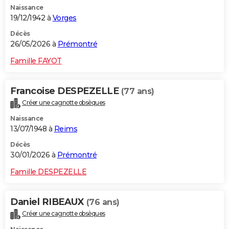
Naissance
City break
Voyage de noces
Climat
Destinations
Voyage nature
Forum
+
PHOTO
19/12/1942 à
Vorges
GUIDES D'ACHAT
Décès
26/05/2026 à
Prémontré
BONS PLANS
Famille FAYOT
CARTE DE VOEUX
Francoise DESPEZELLE
(77 ans)
Carte Bonne année
Carte Pâques
Carte de Noël
Carte Saint-Valentin
Carte d'anniversaire
DICTIONNAIRE
Créer une cagnotte obsèques
Biographies
Expressions
Dictionnaire
Citations
Proverbes
PROGRAMME TV
Naissance
13/07/1948 à
Reims
COPAINS D'AVANT
Décès
30/01/2026 à
Prémontré
Se connecter
Collèges
Universités
Service militaire
S'inscrire
Lycées
Primaires
Entreprises
Avis de recherche
AVIS DE DÉCÈS
Famille DESPEZELLE
FORUM
Lifestyle
Sport
Television
Cinema
Bricolage
Culture
Auto
Voyage
Daniel RIBEAUX
(76 ans)
Créer une cagnotte obsèques