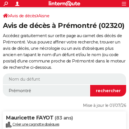
ACTUALITÉS
Connexion
S'inscrire
Avis de décès
Aisne
Rechercher
Société
Education
Villes
Politique
Faits Divers
Monde
+
SPORT
Avis de décès à Prémontré (02320)
Football
Cyclisme
Forum
Coupe du monde 2026
Tennis
Rugby
CULTURE
Accédez gratuitement sur cette page au carnet des décès de
TNT
Cinéma
Musique
Programme TV
Streaming
Sorties cinéma
+
Prémontré. Vous pouvez affiner votre recherche, trouver un
FINANCE
avis de décès, une nécrologie ou un avis d'obsèques plus
Impôts
Immobilier
Banque
Crédit
Retraite
Epargne
Risques naturels par ville
Assurance
AUTO
ancien en tapant le nom d'un défunt et/ou le nom (ou code
postal) d'une commune proche de Prémontré dans le moteur
Réserver un essai
Berlines
Forum auto
Essais
Citadines
SUV
+
HIGH-TECH
de recherche ci-dessous.
Meilleur smartphone
Ordinateurs
Guide high-tech
Mobiles
Internet
Jeux vidéo
+
BRICOLAGE
Aménagement intérieur
Cuisine
Jardinage
+
Forum
Extérieur
Salle de bains
Rangement
WEEK-END
Escapades
Expositions
Week-end nature
Guides de France
Patrimoine
Musées
+
LIFESTYLE
Mise à jour le 01/07/26
Bien-être
Mode
+
Art de vivre
Loisirs
Modes de vie
SANTE
Mauricette FAYOT
(83 ans)
Guide de la santé
Médicaments
+
Alimentation
Maladies
Sommeil
VOYAGE
Créer une cagnotte obsèques