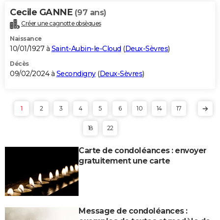
Cecile GANNE
(97 ans)
Créer une cagnotte obsèques
Naissance
10/01/1927 à
Saint-Aubin-le-Cloud
(
Deux-Sèvres
)
Décès
09/02/2024 à
Secondigny
(
Deux-Sèvres
)
1
2
3
4
5
6
10
14
17
18
22
Carte de condoléances : envoyer
gratuitement une carte
Message de condoléances :