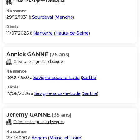
Créer une cagnotte obsèques
City break
Voyage de noces
Climat
Destinations
Voyage nature
Forum
+
PHOTO
Naissance
29/12/1931 à
Sourdeval
(
Manche
)
GUIDES D'ACHAT
Décès
11/07/2026 à
Nanterre
(
Hauts-de-Seine
)
BONS PLANS
CARTE DE VOEUX
Annick GANNE
(75 ans)
Carte Bonne année
Carte Pâques
Carte de Noël
Carte Saint-Valentin
Carte d'anniversaire
DICTIONNAIRE
Créer une cagnotte obsèques
Biographies
Expressions
Dictionnaire
Citations
Proverbes
PROGRAMME TV
Naissance
18/09/1950 à
Savigné-sous-le-Lude
(
Sarthe
)
COPAINS D'AVANT
Décès
17/06/2026 à
Savigné-sous-le-Lude
(
Sarthe
)
Se connecter
Collèges
Universités
Service militaire
S'inscrire
Lycées
Primaires
Entreprises
Avis de recherche
AVIS DE DÉCÈS
FORUM
Jeremy GANNE
(35 ans)
Lifestyle
Sport
Television
Cinema
Bricolage
Culture
Auto
Voyage
Créer une cagnotte obsèques
Naissance
21/11/1990 à
Angers
(
Maine-et-Loire
)