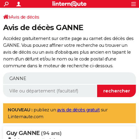
ACTUALITÉS
Connexion
S'inscrire
Avis de décès
Rechercher
Société
Education
Villes
Politique
Faits Divers
Monde
+
SPORT
Avis de décès GANNE
Football
Cyclisme
Forum
Coupe du monde 2026
Tennis
Rugby
CULTURE
Accédez gratuitement sur cette page au carnet des décès des
TNT
Cinéma
Musique
Programme TV
Streaming
Sorties cinéma
+
GANNE. Vous pouvez affiner votre recherche ou trouver un
FINANCE
avis de décès ou un avis d'obsèques plus ancien en tapant le
Impôts
Immobilier
Banque
Crédit
Retraite
Epargne
Risques naturels par ville
Assurance
AUTO
nom d'un défunt et/ou le nom ou le code postal d'une
commune dans le moteur de recherche ci-dessous.
Réserver un essai
Berlines
Forum auto
Essais
Citadines
SUV
+
HIGH-TECH
Meilleur smartphone
Ordinateurs
Guide high-tech
Mobiles
Internet
Jeux vidéo
+
BRICOLAGE
Aménagement intérieur
Cuisine
Jardinage
+
Forum
Extérieur
Salle de bains
Rangement
WEEK-END
Escapades
Expositions
Week-end nature
Guides de France
Patrimoine
Musées
+
LIFESTYLE
NOUVEAU :
publiez un
avis de décès gratuit
sur
Linternaute.com
Bien-être
Mode
+
Art de vivre
Loisirs
Modes de vie
SANTE
Guy GANNE
Guide de la santé
Médicaments
+
Alimentation
Maladies
Sommeil
(94 ans)
VOYAGE