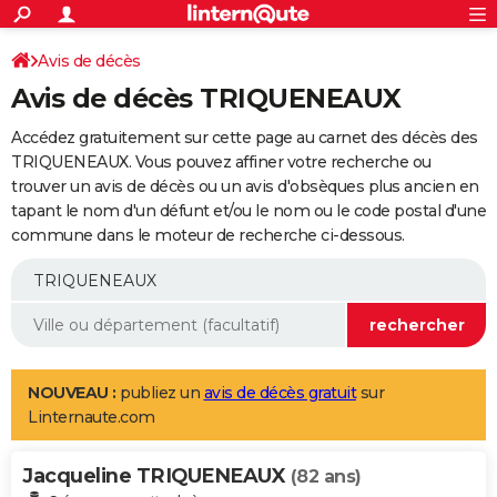
ACTUALITÉS
Connexion
S'inscrire
Avis de décès
Rechercher
Société
Education
Villes
Politique
Faits Divers
Monde
+
SPORT
Avis de décès TRIQUENEAUX
Football
Cyclisme
Forum
Coupe du monde 2026
Tennis
Rugby
CULTURE
Accédez gratuitement sur cette page au carnet des décès des
TNT
Cinéma
Musique
Programme TV
Streaming
Sorties cinéma
+
TRIQUENEAUX. Vous pouvez affiner votre recherche ou
FINANCE
trouver un avis de décès ou un avis d'obsèques plus ancien en
Impôts
Immobilier
Banque
Crédit
Retraite
Epargne
Risques naturels par ville
Assurance
AUTO
tapant le nom d'un défunt et/ou le nom ou le code postal d'une
commune dans le moteur de recherche ci-dessous.
Réserver un essai
Berlines
Forum auto
Essais
Citadines
SUV
+
HIGH-TECH
Meilleur smartphone
Ordinateurs
Guide high-tech
Mobiles
Internet
Jeux vidéo
+
BRICOLAGE
Aménagement intérieur
Cuisine
Jardinage
+
Forum
Extérieur
Salle de bains
Rangement
WEEK-END
Escapades
Expositions
Week-end nature
Guides de France
Patrimoine
Musées
+
LIFESTYLE
NOUVEAU :
publiez un
avis de décès gratuit
sur
Linternaute.com
Bien-être
Mode
+
Art de vivre
Loisirs
Modes de vie
SANTE
Jacqueline TRIQUENEAUX
Guide de la santé
Médicaments
+
Alimentation
Maladies
Sommeil
(82 ans)
VOYAGE