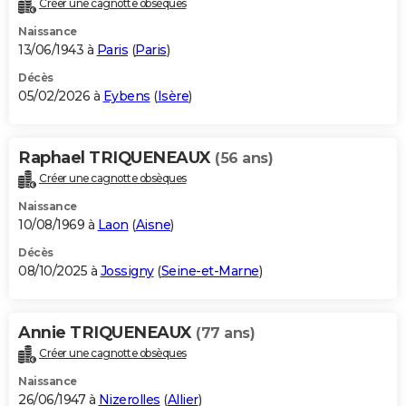
Créer une cagnotte obsèques
City break
Voyage de noces
Climat
Destinations
Voyage nature
Forum
+
PHOTO
Naissance
13/06/1943 à
Paris
(
Paris
)
GUIDES D'ACHAT
Décès
05/02/2026 à
Eybens
(
Isère
)
BONS PLANS
CARTE DE VOEUX
Raphael TRIQUENEAUX
(56 ans)
Carte Bonne année
Carte Pâques
Carte de Noël
Carte Saint-Valentin
Carte d'anniversaire
DICTIONNAIRE
Créer une cagnotte obsèques
Biographies
Expressions
Dictionnaire
Citations
Proverbes
PROGRAMME TV
Naissance
10/08/1969 à
Laon
(
Aisne
)
COPAINS D'AVANT
Décès
08/10/2025 à
Jossigny
(
Seine-et-Marne
)
Se connecter
Collèges
Universités
Service militaire
S'inscrire
Lycées
Primaires
Entreprises
Avis de recherche
AVIS DE DÉCÈS
FORUM
Annie TRIQUENEAUX
(77 ans)
Lifestyle
Sport
Television
Cinema
Bricolage
Culture
Auto
Voyage
Créer une cagnotte obsèques
Naissance
26/06/1947 à
Nizerolles
(
Allier
)