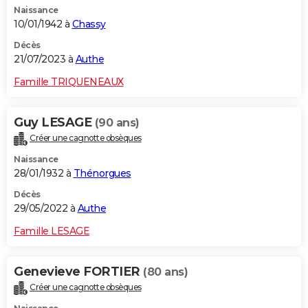
Naissance
City break
Voyage de noces
Climat
Destinations
Voyage nature
Forum
+
PHOTO
10/01/1942 à
Chassy
GUIDES D'ACHAT
Décès
21/07/2023 à
Authe
BONS PLANS
Famille TRIQUENEAUX
CARTE DE VOEUX
Guy LESAGE
(90 ans)
Carte Bonne année
Carte Pâques
Carte de Noël
Carte Saint-Valentin
Carte d'anniversaire
DICTIONNAIRE
Créer une cagnotte obsèques
Biographies
Expressions
Dictionnaire
Citations
Proverbes
PROGRAMME TV
Naissance
28/01/1932 à
Thénorgues
COPAINS D'AVANT
Décès
29/05/2022 à
Authe
Se connecter
Collèges
Universités
Service militaire
S'inscrire
Lycées
Primaires
Entreprises
Avis de recherche
AVIS DE DÉCÈS
Famille LESAGE
FORUM
Lifestyle
Sport
Television
Cinema
Bricolage
Culture
Auto
Voyage
Genevieve FORTIER
(80 ans)
Créer une cagnotte obsèques