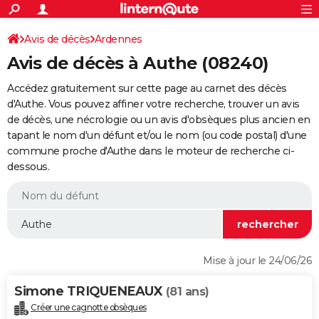
ACTUALITÉS
Connexion
S'inscrire
Avis de décès
Ardennes
Rechercher
Société
Education
Villes
Politique
Faits Divers
Monde
+
SPORT
Avis de décès à Authe (08240)
Football
Cyclisme
Forum
Coupe du monde 2026
Tennis
Rugby
CULTURE
Accédez gratuitement sur cette page au carnet des décès
TNT
Cinéma
Musique
Programme TV
Streaming
Sorties cinéma
+
d'Authe. Vous pouvez affiner votre recherche, trouver un avis
FINANCE
de décès, une nécrologie ou un avis d'obsèques plus ancien en
Impôts
Immobilier
Banque
Crédit
Retraite
Epargne
Risques naturels par ville
Assurance
AUTO
tapant le nom d'un défunt et/ou le nom (ou code postal) d'une
commune proche d'Authe dans le moteur de recherche ci-
Réserver un essai
Berlines
Forum auto
Essais
Citadines
SUV
+
HIGH-TECH
dessous.
Meilleur smartphone
Ordinateurs
Guide high-tech
Mobiles
Internet
Jeux vidéo
+
BRICOLAGE
Aménagement intérieur
Cuisine
Jardinage
+
Forum
Extérieur
Salle de bains
Rangement
WEEK-END
Escapades
Expositions
Week-end nature
Guides de France
Patrimoine
Musées
+
LIFESTYLE
Mise à jour le 24/06/26
Bien-être
Mode
+
Art de vivre
Loisirs
Modes de vie
SANTE
Simone TRIQUENEAUX
(81 ans)
Guide de la santé
Médicaments
+
Alimentation
Maladies
Sommeil
VOYAGE
Créer une cagnotte obsèques