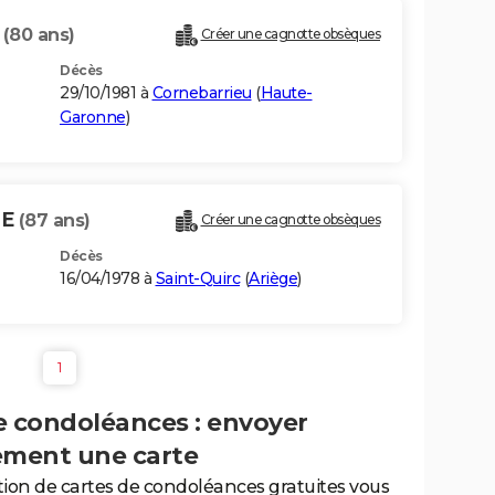
E
(80 ans)
Créer une cagnotte obsèques
Décès
29/10/1981 à
Cornebarrieu
(
Haute-
Garonne
)
NE
(87 ans)
Créer une cagnotte obsèques
Décès
16/04/1978 à
Saint-Quirc
(
Ariège
)
1
e condoléances : envoyer
ement une carte
tion de cartes de condoléances gratuites vous