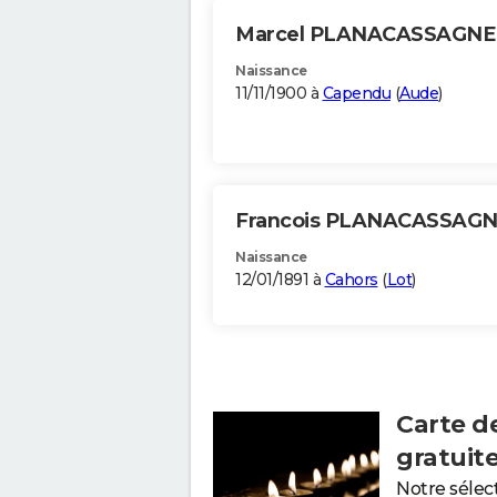
Marcel PLANACASSAGN
Naissance
11/11/1900 à
Capendu
(
Aude
)
Francois PLANACASSAG
Naissance
12/01/1891 à
Cahors
(
Lot
)
Carte d
gratuit
Notre sélec