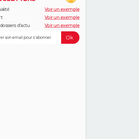
alité
Voir un exemple
rt
Voir un exemple
dossiers d'actu
Voir un exemple