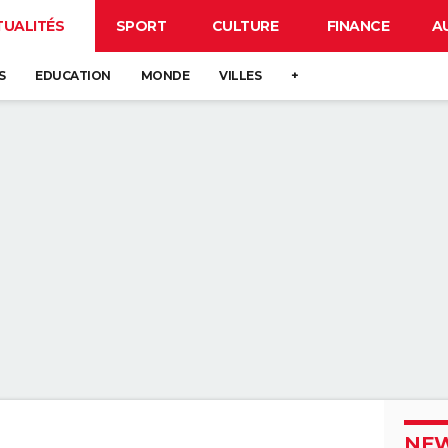
TUALITÉS
SPORT
CULTURE
FINANCE
A
S
EDUCATION
MONDE
VILLES
+
NEW