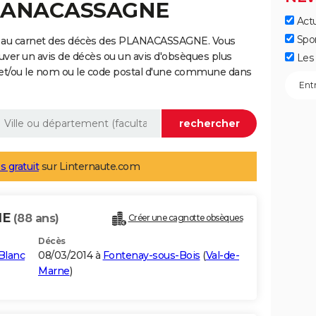
 PLANACASSAGNE
Actu
Spo
e au carnet des décès des PLANACASSAGNE. Vous
uver un avis de décès ou un avis d'obsèques plus
Les 
 et/ou le nom ou le code postal d'une commune dans
s gratuit
sur Linternaute.com
NE
(88 ans)
Créer une cagnotte obsèques
Décès
Blanc
08/03/2014 à
Fontenay-sous-Bois
(
Val-de-
Marne
)