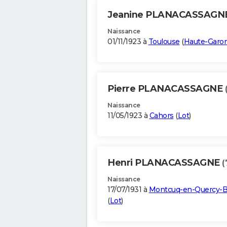
Jeanine PLANACASSAGN
Naissance
01/11/1923 à
Toulouse
(
Haute-Garo
Pierre PLANACASSAGNE
Naissance
11/05/1923 à
Cahors
(
Lot
)
Henri PLANACASSAGNE
(
Naissance
17/07/1931 à
Montcuq-en-Quercy-B
(
Lot
)