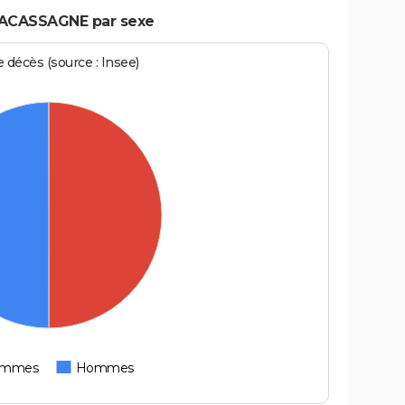
NACASSAGNE par sexe
écès (source : Insee)
emmes
Hommes