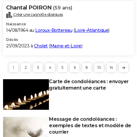
Chantal POIRON
(59 ans)
Créer une cagnotte obsèques
Naissance
14/08/1964 au
Loroux-Bottereau
(
Loire-Atlantique
)
Décès
21/09/2023 à
Cholet
(
Maine-et-Loire
)
1
2
3
4
5
6
8
10
14
Carte de condoléances : envoyer
gratuitement une carte
Message de condoléances :
exemples de textes et modèle de
courrier