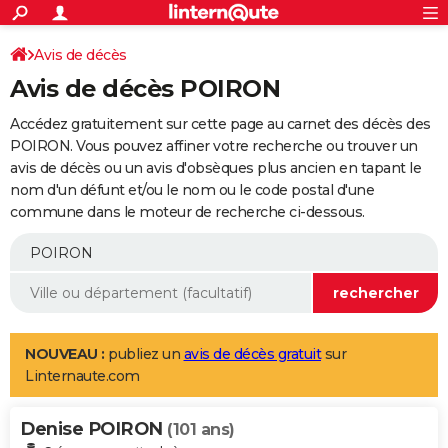
ACTUALITÉS
Connexion
S'inscrire
Avis de décès
Rechercher
Société
Education
Villes
Politique
Faits Divers
Monde
+
SPORT
Avis de décès POIRON
Football
Cyclisme
Forum
Coupe du monde 2026
Tennis
Rugby
CULTURE
Accédez gratuitement sur cette page au carnet des décès des
TNT
Cinéma
Musique
Programme TV
Streaming
Sorties cinéma
+
POIRON. Vous pouvez affiner votre recherche ou trouver un
FINANCE
avis de décès ou un avis d'obsèques plus ancien en tapant le
Impôts
Immobilier
Banque
Crédit
Retraite
Epargne
Risques naturels par ville
Assurance
AUTO
nom d'un défunt et/ou le nom ou le code postal d'une
commune dans le moteur de recherche ci-dessous.
Réserver un essai
Berlines
Forum auto
Essais
Citadines
SUV
+
HIGH-TECH
Meilleur smartphone
Ordinateurs
Guide high-tech
Mobiles
Internet
Jeux vidéo
+
BRICOLAGE
Aménagement intérieur
Cuisine
Jardinage
+
Forum
Extérieur
Salle de bains
Rangement
WEEK-END
Escapades
Expositions
Week-end nature
Guides de France
Patrimoine
Musées
+
LIFESTYLE
NOUVEAU :
publiez un
avis de décès gratuit
sur
Linternaute.com
Bien-être
Mode
+
Art de vivre
Loisirs
Modes de vie
SANTE
Denise POIRON
Guide de la santé
Médicaments
+
Alimentation
Maladies
Sommeil
(101 ans)
VOYAGE