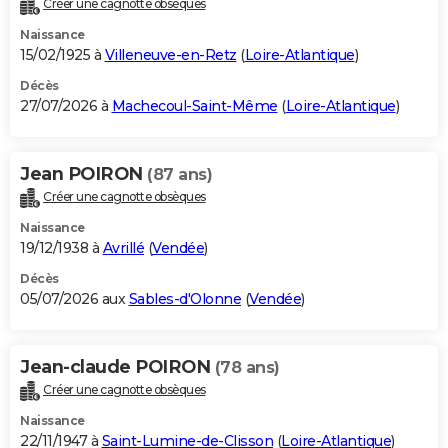
Créer une cagnotte obsèques
City break
Voyage de noces
Climat
Destinations
Voyage nature
Forum
+
PHOTO
Naissance
15/02/1925 à
Villeneuve-en-Retz
(
Loire-Atlantique
)
GUIDES D'ACHAT
Décès
27/07/2026 à
Machecoul-Saint-Même
(
Loire-Atlantique
)
BONS PLANS
CARTE DE VOEUX
Jean POIRON
(87 ans)
Carte Bonne année
Carte Pâques
Carte de Noël
Carte Saint-Valentin
Carte d'anniversaire
DICTIONNAIRE
Créer une cagnotte obsèques
Biographies
Expressions
Dictionnaire
Citations
Proverbes
PROGRAMME TV
Naissance
19/12/1938 à
Avrillé
(
Vendée
)
COPAINS D'AVANT
Décès
05/07/2026 aux
Sables-d'Olonne
(
Vendée
)
Se connecter
Collèges
Universités
Service militaire
S'inscrire
Lycées
Primaires
Entreprises
Avis de recherche
AVIS DE DÉCÈS
FORUM
Jean-claude POIRON
(78 ans)
Lifestyle
Sport
Television
Cinema
Bricolage
Culture
Auto
Voyage
Créer une cagnotte obsèques
Naissance
22/11/1947 à
Saint-Lumine-de-Clisson
(
Loire-Atlantique
)