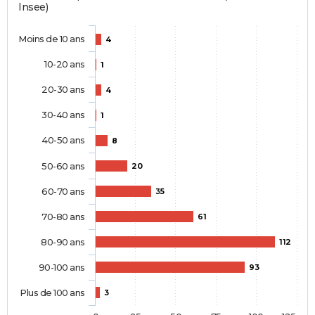
Insee)
Moins de 10 ans
4
10-20 ans
1
20-30 ans
4
30-40 ans
1
40-50 ans
8
50-60 ans
20
60-70 ans
35
70-80 ans
61
80-90 ans
112
90-100 ans
93
Plus de 100 ans
3