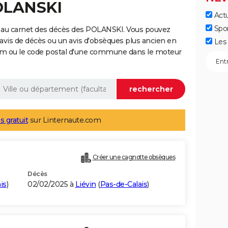
POLANSKI
Actu
Spo
 au carnet des décès des POLANSKI. Vous pouvez
 avis de décès ou un avis d'obsèques plus ancien en
Les 
nom ou le code postal d'une commune dans le moteur
s gratuit
sur Linternaute.com
Créer une cagnotte obsèques
Décès
is
)
02/02/2025 à
Liévin
(
Pas-de-Calais
)