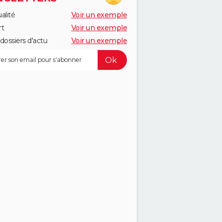
alité
Voir un exemple
rt
Voir un exemple
dossiers d'actu
Voir un exemple