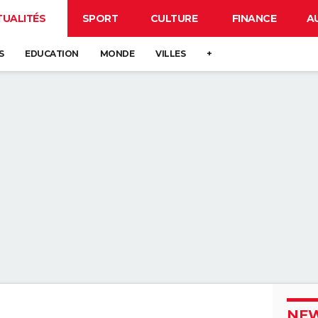
TUALITÉS
SPORT
CULTURE
FINANCE
A
S
EDUCATION
MONDE
VILLES
+
NEW