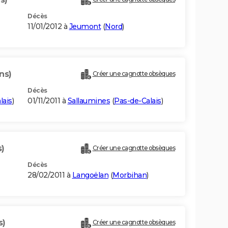
Décès
11/01/2012 à
Jeumont
(
Nord
)
ns)
Créer une cagnotte obsèques
Décès
lais
)
01/11/2011 à
Sallaumines
(
Pas-de-Calais
)
s)
Créer une cagnotte obsèques
Décès
28/02/2011 à
Langoëlan
(
Morbihan
)
s)
Créer une cagnotte obsèques