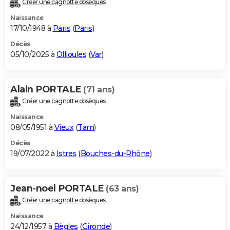
Créer une cagnotte obsèques
City break
Voyage de noces
Climat
Destinations
Voyage nature
Forum
+
PHOTO
Naissance
17/10/1948 à
Paris
(
Paris
)
GUIDES D'ACHAT
Décès
05/10/2025 à
Ollioules
(
Var
)
BONS PLANS
CARTE DE VOEUX
Alain PORTALE
(71 ans)
Carte Bonne année
Carte Pâques
Carte de Noël
Carte Saint-Valentin
Carte d'anniversaire
DICTIONNAIRE
Créer une cagnotte obsèques
Biographies
Expressions
Dictionnaire
Citations
Proverbes
PROGRAMME TV
Naissance
08/05/1951 à
Vieux
(
Tarn
)
COPAINS D'AVANT
Décès
19/07/2022 à
Istres
(
Bouches-du-Rhône
)
Se connecter
Collèges
Universités
Service militaire
S'inscrire
Lycées
Primaires
Entreprises
Avis de recherche
AVIS DE DÉCÈS
FORUM
Jean-noel PORTALE
(63 ans)
Lifestyle
Sport
Television
Cinema
Bricolage
Culture
Auto
Voyage
Créer une cagnotte obsèques
Naissance
24/12/1957 à
Bègles
(
Gironde
)