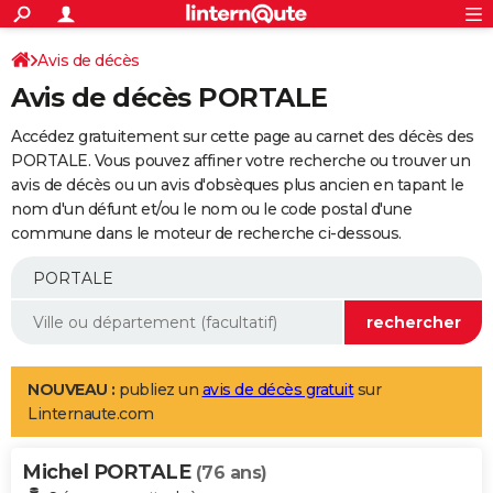
ACTUALITÉS
Connexion
S'inscrire
Avis de décès
Rechercher
Société
Education
Villes
Politique
Faits Divers
Monde
+
SPORT
Avis de décès PORTALE
Football
Cyclisme
Forum
Coupe du monde 2026
Tennis
Rugby
CULTURE
Accédez gratuitement sur cette page au carnet des décès des
TNT
Cinéma
Musique
Programme TV
Streaming
Sorties cinéma
+
PORTALE. Vous pouvez affiner votre recherche ou trouver un
FINANCE
avis de décès ou un avis d'obsèques plus ancien en tapant le
Impôts
Immobilier
Banque
Crédit
Retraite
Epargne
Risques naturels par ville
Assurance
AUTO
nom d'un défunt et/ou le nom ou le code postal d'une
commune dans le moteur de recherche ci-dessous.
Réserver un essai
Berlines
Forum auto
Essais
Citadines
SUV
+
HIGH-TECH
Meilleur smartphone
Ordinateurs
Guide high-tech
Mobiles
Internet
Jeux vidéo
+
BRICOLAGE
Aménagement intérieur
Cuisine
Jardinage
+
Forum
Extérieur
Salle de bains
Rangement
WEEK-END
Escapades
Expositions
Week-end nature
Guides de France
Patrimoine
Musées
+
LIFESTYLE
NOUVEAU :
publiez un
avis de décès gratuit
sur
Linternaute.com
Bien-être
Mode
+
Art de vivre
Loisirs
Modes de vie
SANTE
Michel PORTALE
Guide de la santé
Médicaments
+
Alimentation
Maladies
Sommeil
(76 ans)
VOYAGE