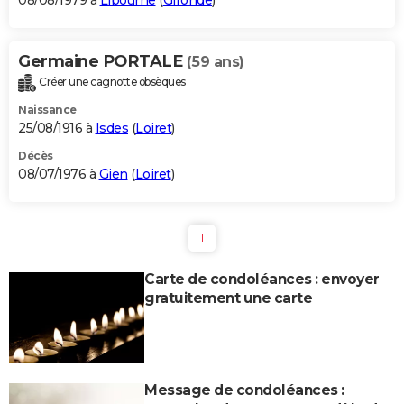
08/08/1979 à
Libourne
(
Gironde
)
Germaine PORTALE
(59 ans)
Créer une cagnotte obsèques
Naissance
25/08/1916 à
Isdes
(
Loiret
)
Décès
08/07/1976 à
Gien
(
Loiret
)
1
Carte de condoléances : envoyer
gratuitement une carte
Message de condoléances :