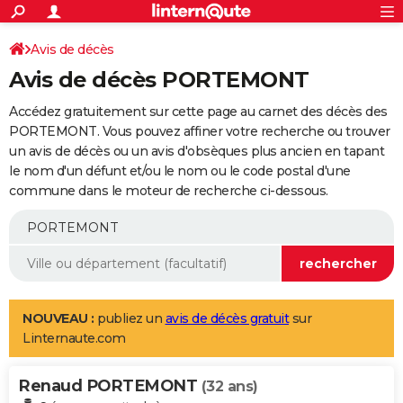
ACTUALITÉS
Connexion
S'inscrire
Avis de décès
Rechercher
Société
Education
Villes
Politique
Faits Divers
Monde
+
SPORT
Avis de décès PORTEMONT
Football
Cyclisme
Forum
Coupe du monde 2026
Tennis
Rugby
CULTURE
Accédez gratuitement sur cette page au carnet des décès des
TNT
Cinéma
Musique
Programme TV
Streaming
Sorties cinéma
+
PORTEMONT. Vous pouvez affiner votre recherche ou trouver
FINANCE
un avis de décès ou un avis d'obsèques plus ancien en tapant
Impôts
Immobilier
Banque
Crédit
Retraite
Epargne
Risques naturels par ville
Assurance
AUTO
le nom d'un défunt et/ou le nom ou le code postal d'une
commune dans le moteur de recherche ci-dessous.
Réserver un essai
Berlines
Forum auto
Essais
Citadines
SUV
+
HIGH-TECH
Meilleur smartphone
Ordinateurs
Guide high-tech
Mobiles
Internet
Jeux vidéo
+
BRICOLAGE
Aménagement intérieur
Cuisine
Jardinage
+
Forum
Extérieur
Salle de bains
Rangement
WEEK-END
Escapades
Expositions
Week-end nature
Guides de France
Patrimoine
Musées
+
LIFESTYLE
NOUVEAU :
publiez un
avis de décès gratuit
sur
Linternaute.com
Bien-être
Mode
+
Art de vivre
Loisirs
Modes de vie
SANTE
Renaud PORTEMONT
Guide de la santé
Médicaments
+
Alimentation
Maladies
Sommeil
(32 ans)
VOYAGE