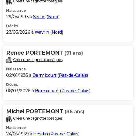
Créer une cagnotte obsèques
City break
Voyage de noces
Climat
Destinations
Voyage nature
Forum
+
PHOTO
Naissance
29/05/1993 à
Seclin
(
Nord
)
GUIDES D'ACHAT
Décès
23/03/2026 à
Wavrin
(
Nord
)
BONS PLANS
CARTE DE VOEUX
Renee PORTEMONT
(91 ans)
Carte Bonne année
Carte Pâques
Carte de Noël
Carte Saint-Valentin
Carte d'anniversaire
DICTIONNAIRE
Créer une cagnotte obsèques
Biographies
Expressions
Dictionnaire
Citations
Proverbes
PROGRAMME TV
Naissance
02/01/1935 à
Bermicourt
(
Pas-de-Calais
)
COPAINS D'AVANT
Décès
08/03/2026 à
Bermicourt
(
Pas-de-Calais
)
Se connecter
Collèges
Universités
Service militaire
S'inscrire
Lycées
Primaires
Entreprises
Avis de recherche
AVIS DE DÉCÈS
FORUM
Michel PORTEMONT
(86 ans)
Lifestyle
Sport
Television
Cinema
Bricolage
Culture
Auto
Voyage
Créer une cagnotte obsèques
Naissance
24/05/1939 à
Hesdin
(
Pas-de-Calais
)