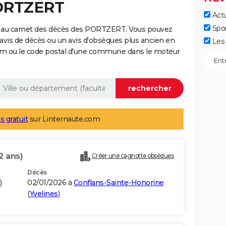
PORTZERT
Actu
Spo
e au carnet des décès des PORTZERT. Vous pouvez
 avis de décès ou un avis d'obsèques plus ancien en
Les 
nom ou le code postal d'une commune dans le moteur
s gratuit
sur Linternaute.com
2 ans)
Créer une cagnotte obsèques
Décès
)
02/01/2026 à
Conflans-Sainte-Honorine
(
Yvelines
)