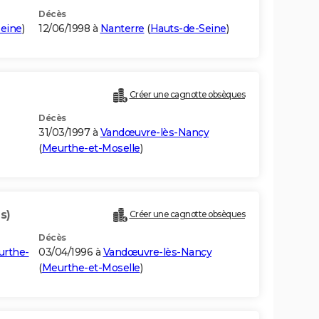
Décès
eine
)
12/06/1998 à
Nanterre
(
Hauts-de-Seine
)
Créer une cagnotte obsèques
Décès
31/03/1997 à
Vandœuvre-lès-Nancy
(
Meurthe-et-Moselle
)
s)
Créer une cagnotte obsèques
Décès
rthe-
03/04/1996 à
Vandœuvre-lès-Nancy
(
Meurthe-et-Moselle
)