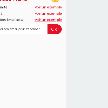
alité
Voir un exemple
rt
Voir un exemple
dossiers d'actu
Voir un exemple