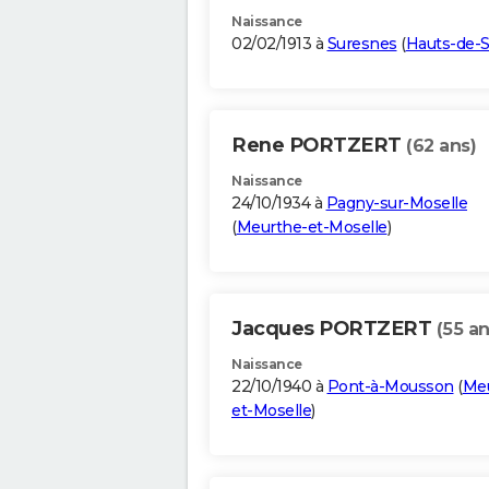
Naissance
02/02/1913 à
Suresnes
(
Hauts-de-S
Rene PORTZERT
(62 ans)
Naissance
24/10/1934 à
Pagny-sur-Moselle
(
Meurthe-et-Moselle
)
Jacques PORTZERT
(55 an
Naissance
22/10/1940 à
Pont-à-Mousson
(
Meu
et-Moselle
)