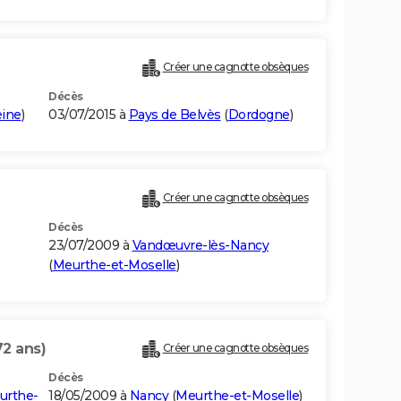
Créer une cagnotte obsèques
Décès
eine
)
03/07/2015 à
Pays de Belvès
(
Dordogne
)
Créer une cagnotte obsèques
Décès
23/07/2009 à
Vandœuvre-lès-Nancy
(
Meurthe-et-Moselle
)
72 ans)
Créer une cagnotte obsèques
Décès
urthe-
18/05/2009 à
Nancy
(
Meurthe-et-Moselle
)