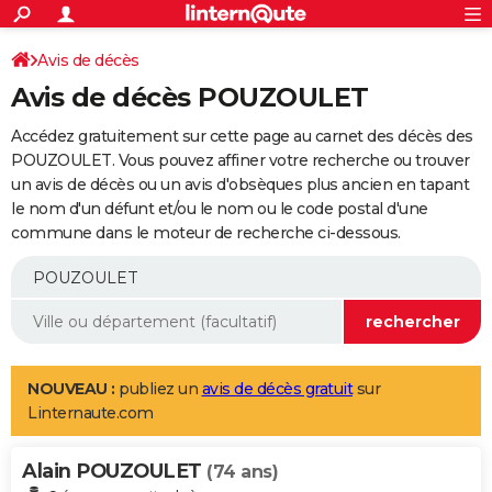
ACTUALITÉS
Connexion
S'inscrire
Avis de décès
Rechercher
Société
Education
Villes
Politique
Faits Divers
Monde
+
SPORT
Avis de décès POUZOULET
Football
Cyclisme
Forum
Coupe du monde 2026
Tennis
Rugby
CULTURE
Accédez gratuitement sur cette page au carnet des décès des
TNT
Cinéma
Musique
Programme TV
Streaming
Sorties cinéma
+
POUZOULET. Vous pouvez affiner votre recherche ou trouver
FINANCE
un avis de décès ou un avis d'obsèques plus ancien en tapant
Impôts
Immobilier
Banque
Crédit
Retraite
Epargne
Risques naturels par ville
Assurance
AUTO
le nom d'un défunt et/ou le nom ou le code postal d'une
commune dans le moteur de recherche ci-dessous.
Réserver un essai
Berlines
Forum auto
Essais
Citadines
SUV
+
HIGH-TECH
Meilleur smartphone
Ordinateurs
Guide high-tech
Mobiles
Internet
Jeux vidéo
+
BRICOLAGE
Aménagement intérieur
Cuisine
Jardinage
+
Forum
Extérieur
Salle de bains
Rangement
WEEK-END
Escapades
Expositions
Week-end nature
Guides de France
Patrimoine
Musées
+
LIFESTYLE
NOUVEAU :
publiez un
avis de décès gratuit
sur
Linternaute.com
Bien-être
Mode
+
Art de vivre
Loisirs
Modes de vie
SANTE
Alain POUZOULET
Guide de la santé
Médicaments
+
Alimentation
Maladies
Sommeil
(74 ans)
VOYAGE