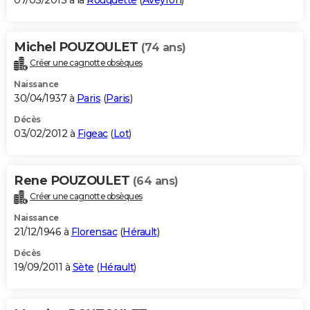
07/03/2013 à la
Rouquette
(
Aveyron
)
Michel POUZOULET
(74 ans)
Créer une cagnotte obsèques
Naissance
30/04/1937 à
Paris
(
Paris
)
Décès
03/02/2012 à
Figeac
(
Lot
)
Rene POUZOULET
(64 ans)
Créer une cagnotte obsèques
Naissance
21/12/1946 à
Florensac
(
Hérault
)
Décès
19/09/2011 à
Sète
(
Hérault
)