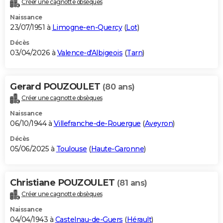
Créer une cagnotte obsèques
City break
Voyage de noces
Climat
Destinations
Voyage nature
Forum
+
PHOTO
Naissance
23/07/1951 à
Limogne-en-Quercy
(
Lot
)
GUIDES D'ACHAT
Décès
03/04/2026 à
Valence-d'Albigeois
(
Tarn
)
BONS PLANS
CARTE DE VOEUX
Gerard POUZOULET
(80 ans)
Carte Bonne année
Carte Pâques
Carte de Noël
Carte Saint-Valentin
Carte d'anniversaire
DICTIONNAIRE
Créer une cagnotte obsèques
Biographies
Expressions
Dictionnaire
Citations
Proverbes
PROGRAMME TV
Naissance
06/10/1944 à
Villefranche-de-Rouergue
(
Aveyron
)
COPAINS D'AVANT
Décès
05/06/2025 à
Toulouse
(
Haute-Garonne
)
Se connecter
Collèges
Universités
Service militaire
S'inscrire
Lycées
Primaires
Entreprises
Avis de recherche
AVIS DE DÉCÈS
FORUM
Christiane POUZOULET
(81 ans)
Lifestyle
Sport
Television
Cinema
Bricolage
Culture
Auto
Voyage
Créer une cagnotte obsèques
Naissance
04/04/1943 à
Castelnau-de-Guers
(
Hérault
)