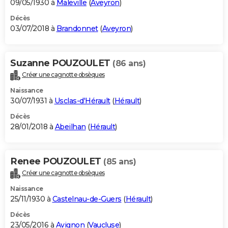
09/05/1930 à
Maleville
(
Aveyron
)
Décès
03/07/2018 à
Brandonnet
(
Aveyron
)
Suzanne POUZOULET
(86 ans)
Créer une cagnotte obsèques
Naissance
30/07/1931 à
Usclas-d'Hérault
(
Hérault
)
Décès
28/01/2018 à
Abeilhan
(
Hérault
)
Renee POUZOULET
(85 ans)
Créer une cagnotte obsèques
Naissance
25/11/1930 à
Castelnau-de-Guers
(
Hérault
)
Décès
23/05/2016 à
Avignon
(
Vaucluse
)