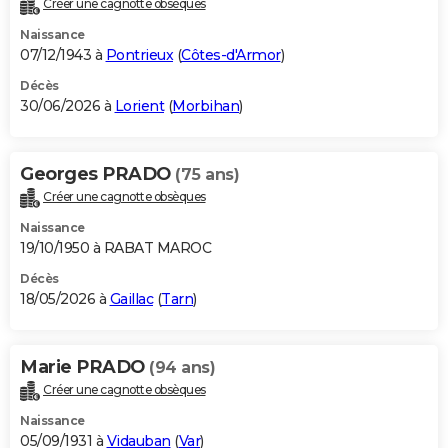
Créer une cagnotte obsèques
City break
Voyage de noces
Climat
Destinations
Voyage nature
Forum
+
PHOTO
Naissance
07/12/1943 à
Pontrieux
(
Côtes-d'Armor
)
GUIDES D'ACHAT
Décès
30/06/2026 à
Lorient
(
Morbihan
)
BONS PLANS
CARTE DE VOEUX
Georges PRADO
(75 ans)
Carte Bonne année
Carte Pâques
Carte de Noël
Carte Saint-Valentin
Carte d'anniversaire
DICTIONNAIRE
Créer une cagnotte obsèques
Biographies
Expressions
Dictionnaire
Citations
Proverbes
PROGRAMME TV
Naissance
19/10/1950 à RABAT MAROC
COPAINS D'AVANT
Décès
18/05/2026 à
Gaillac
(
Tarn
)
Se connecter
Collèges
Universités
Service militaire
S'inscrire
Lycées
Primaires
Entreprises
Avis de recherche
AVIS DE DÉCÈS
FORUM
Marie PRADO
(94 ans)
Lifestyle
Sport
Television
Cinema
Bricolage
Culture
Auto
Voyage
Créer une cagnotte obsèques
Naissance
05/09/1931 à
Vidauban
(
Var
)