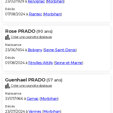
23/02/1929 à
Kervignac
(
Morbihan
)
Décès
07/08/2024 à
Riantec
(
Morbihan
)
Rose PRADO
(90 ans)
Créer une cagnotte obsèques
Naissance
23/06/1934 à
Bobigny
(
Seine-Saint-Denis
)
Décès
01/08/2024 à
Férolles-Attilly
(
Seine-et-Marne
)
Guenhael PRADO
(57 ans)
Créer une cagnotte obsèques
Naissance
31/07/1966 à
Carnac
(
Morbihan
)
Décès
23/07/2024 à
Vannes
(
Morbihan
)