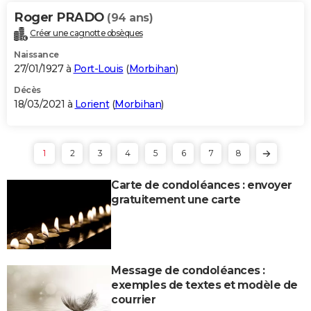
Roger PRADO
(94 ans)
Créer une cagnotte obsèques
Naissance
27/01/1927 à
Port-Louis
(
Morbihan
)
Décès
18/03/2021 à
Lorient
(
Morbihan
)
1
2
3
4
5
6
7
8
Carte de condoléances : envoyer
gratuitement une carte
Message de condoléances :
exemples de textes et modèle de
courrier