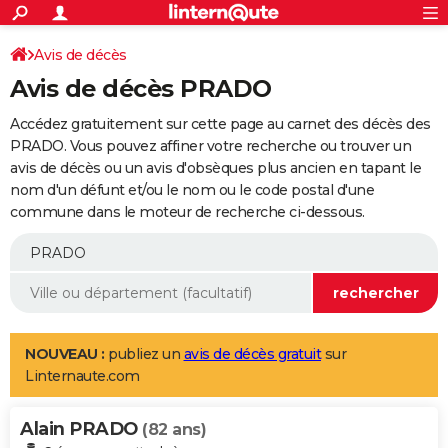
ACTUALITÉS
Connexion
S'inscrire
Avis de décès
Rechercher
Société
Education
Villes
Politique
Faits Divers
Monde
+
SPORT
Avis de décès PRADO
Football
Cyclisme
Forum
Coupe du monde 2026
Tennis
Rugby
CULTURE
Accédez gratuitement sur cette page au carnet des décès des
TNT
Cinéma
Musique
Programme TV
Streaming
Sorties cinéma
+
PRADO. Vous pouvez affiner votre recherche ou trouver un
FINANCE
avis de décès ou un avis d'obsèques plus ancien en tapant le
Impôts
Immobilier
Banque
Crédit
Retraite
Epargne
Risques naturels par ville
Assurance
AUTO
nom d'un défunt et/ou le nom ou le code postal d'une
commune dans le moteur de recherche ci-dessous.
Réserver un essai
Berlines
Forum auto
Essais
Citadines
SUV
+
HIGH-TECH
Meilleur smartphone
Ordinateurs
Guide high-tech
Mobiles
Internet
Jeux vidéo
+
BRICOLAGE
Aménagement intérieur
Cuisine
Jardinage
+
Forum
Extérieur
Salle de bains
Rangement
WEEK-END
Escapades
Expositions
Week-end nature
Guides de France
Patrimoine
Musées
+
LIFESTYLE
NOUVEAU :
publiez un
avis de décès gratuit
sur
Linternaute.com
Bien-être
Mode
+
Art de vivre
Loisirs
Modes de vie
SANTE
Alain PRADO
Guide de la santé
Médicaments
+
Alimentation
Maladies
Sommeil
(82 ans)
VOYAGE