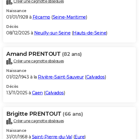
Créer une cagnotte obsèques
City break
Voyage de noces
Climat
Destinations
Voyage nature
Forum
+
PHOTO
Naissance
01/01/1928 à
Fécamp
(
Seine-Maritime
)
GUIDES D'ACHAT
Décès
08/12/2025 à
Neuilly-sur-Seine
(
Hauts-de-Seine
)
BONS PLANS
CARTE DE VOEUX
Amand PRENTOUT
(82 ans)
Carte Bonne année
Carte Pâques
Carte de Noël
Carte Saint-Valentin
Carte d'anniversaire
DICTIONNAIRE
Créer une cagnotte obsèques
Biographies
Expressions
Dictionnaire
Citations
Proverbes
PROGRAMME TV
Naissance
01/02/1943 à la
Rivière-Saint-Sauveur
(
Calvados
)
COPAINS D'AVANT
Décès
13/11/2025 à
Caen
(
Calvados
)
Se connecter
Collèges
Universités
Service militaire
S'inscrire
Lycées
Primaires
Entreprises
Avis de recherche
AVIS DE DÉCÈS
FORUM
Brigitte PRENTOUT
(66 ans)
Lifestyle
Sport
Television
Cinema
Bricolage
Culture
Auto
Voyage
Créer une cagnotte obsèques
Naissance
31/01/1958 à
Saint-Pierre-du-Val
(
Eure
)