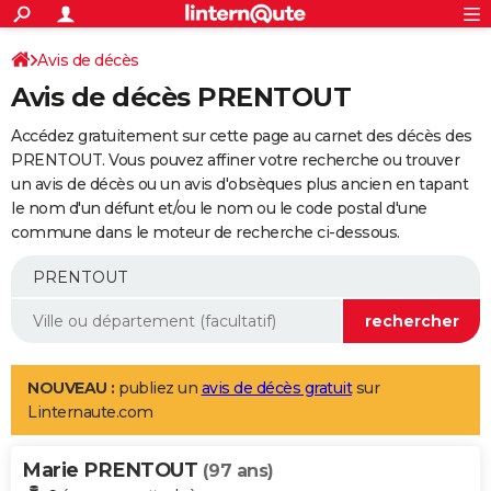
ACTUALITÉS
Connexion
S'inscrire
Avis de décès
Rechercher
Société
Education
Villes
Politique
Faits Divers
Monde
+
SPORT
Avis de décès PRENTOUT
Football
Cyclisme
Forum
Coupe du monde 2026
Tennis
Rugby
CULTURE
Accédez gratuitement sur cette page au carnet des décès des
TNT
Cinéma
Musique
Programme TV
Streaming
Sorties cinéma
+
PRENTOUT. Vous pouvez affiner votre recherche ou trouver
FINANCE
un avis de décès ou un avis d'obsèques plus ancien en tapant
Impôts
Immobilier
Banque
Crédit
Retraite
Epargne
Risques naturels par ville
Assurance
AUTO
le nom d'un défunt et/ou le nom ou le code postal d'une
commune dans le moteur de recherche ci-dessous.
Réserver un essai
Berlines
Forum auto
Essais
Citadines
SUV
+
HIGH-TECH
Meilleur smartphone
Ordinateurs
Guide high-tech
Mobiles
Internet
Jeux vidéo
+
BRICOLAGE
Aménagement intérieur
Cuisine
Jardinage
+
Forum
Extérieur
Salle de bains
Rangement
WEEK-END
Escapades
Expositions
Week-end nature
Guides de France
Patrimoine
Musées
+
LIFESTYLE
NOUVEAU :
publiez un
avis de décès gratuit
sur
Linternaute.com
Bien-être
Mode
+
Art de vivre
Loisirs
Modes de vie
SANTE
Marie PRENTOUT
Guide de la santé
Médicaments
+
Alimentation
Maladies
Sommeil
(97 ans)
VOYAGE