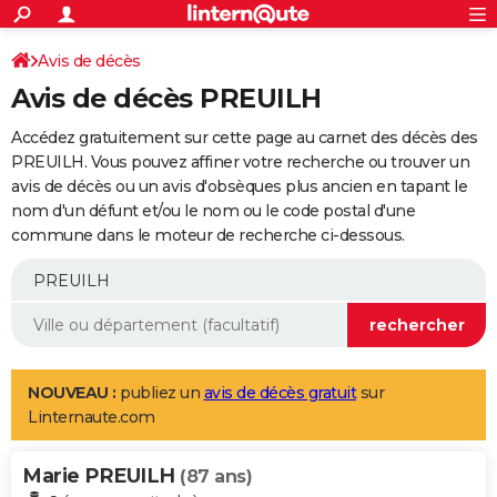
ACTUALITÉS
Connexion
S'inscrire
Avis de décès
Rechercher
Société
Education
Villes
Politique
Faits Divers
Monde
+
SPORT
Avis de décès PREUILH
Football
Cyclisme
Forum
Coupe du monde 2026
Tennis
Rugby
CULTURE
Accédez gratuitement sur cette page au carnet des décès des
TNT
Cinéma
Musique
Programme TV
Streaming
Sorties cinéma
+
PREUILH. Vous pouvez affiner votre recherche ou trouver un
FINANCE
avis de décès ou un avis d'obsèques plus ancien en tapant le
Impôts
Immobilier
Banque
Crédit
Retraite
Epargne
Risques naturels par ville
Assurance
AUTO
nom d'un défunt et/ou le nom ou le code postal d'une
commune dans le moteur de recherche ci-dessous.
Réserver un essai
Berlines
Forum auto
Essais
Citadines
SUV
+
HIGH-TECH
Meilleur smartphone
Ordinateurs
Guide high-tech
Mobiles
Internet
Jeux vidéo
+
BRICOLAGE
Aménagement intérieur
Cuisine
Jardinage
+
Forum
Extérieur
Salle de bains
Rangement
WEEK-END
Escapades
Expositions
Week-end nature
Guides de France
Patrimoine
Musées
+
LIFESTYLE
NOUVEAU :
publiez un
avis de décès gratuit
sur
Linternaute.com
Bien-être
Mode
+
Art de vivre
Loisirs
Modes de vie
SANTE
Marie PREUILH
Guide de la santé
Médicaments
+
Alimentation
Maladies
Sommeil
(87 ans)
VOYAGE