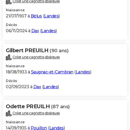
Créer une cagnotte obsèques
City break
Voyage de noces
Climat
Destinations
Voyage nature
Forum
+
PHOTO
Naissance
21/07/1937 à
Bélus
(
Landes
)
GUIDES D'ACHAT
Décès
06/11/2024 à
Dax
(
Landes
)
BONS PLANS
CARTE DE VOEUX
Gilbert PREUILH
(90 ans)
Carte Bonne année
Carte Pâques
Carte de Noël
Carte Saint-Valentin
Carte d'anniversaire
DICTIONNAIRE
Créer une cagnotte obsèques
Biographies
Expressions
Dictionnaire
Citations
Proverbes
PROGRAMME TV
Naissance
18/08/1933 à
Saugnac-et-Cambran
(
Landes
)
COPAINS D'AVANT
Décès
02/09/2023 à
Dax
(
Landes
)
Se connecter
Collèges
Universités
Service militaire
S'inscrire
Lycées
Primaires
Entreprises
Avis de recherche
AVIS DE DÉCÈS
FORUM
Odette PREUILH
(87 ans)
Lifestyle
Sport
Television
Cinema
Bricolage
Culture
Auto
Voyage
Créer une cagnotte obsèques
Naissance
14/09/1935 à
Pouillon
(
Landes
)