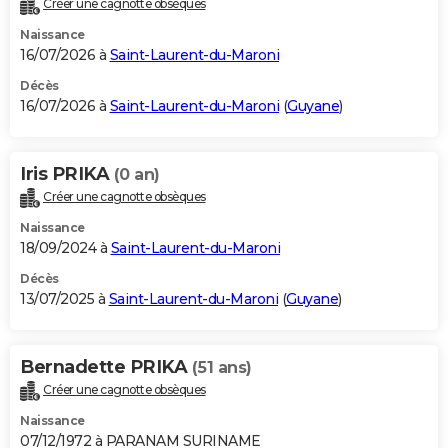
Créer une cagnotte obsèques
City break
Voyage de noces
Climat
Destinations
Voyage nature
Forum
+
PHOTO
Naissance
16/07/2026 à
Saint-Laurent-du-Maroni
GUIDES D'ACHAT
Décès
16/07/2026 à
Saint-Laurent-du-Maroni
(
Guyane
)
BONS PLANS
CARTE DE VOEUX
Iris PRIKA
(0 an)
Carte Bonne année
Carte Pâques
Carte de Noël
Carte Saint-Valentin
Carte d'anniversaire
DICTIONNAIRE
Créer une cagnotte obsèques
Biographies
Expressions
Dictionnaire
Citations
Proverbes
PROGRAMME TV
Naissance
18/09/2024 à
Saint-Laurent-du-Maroni
COPAINS D'AVANT
Décès
13/07/2025 à
Saint-Laurent-du-Maroni
(
Guyane
)
Se connecter
Collèges
Universités
Service militaire
S'inscrire
Lycées
Primaires
Entreprises
Avis de recherche
AVIS DE DÉCÈS
FORUM
Bernadette PRIKA
(51 ans)
Lifestyle
Sport
Television
Cinema
Bricolage
Culture
Auto
Voyage
Créer une cagnotte obsèques
Naissance
07/12/1972 à PARANAM SURINAME