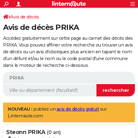
ACTUALITÉS
Connexion
S'inscrire
Avis de décès
Rechercher
Société
Education
Villes
Politique
Faits Divers
Monde
+
SPORT
Avis de décès PRIKA
Football
Cyclisme
Forum
Coupe du monde 2026
Tennis
Rugby
CULTURE
Accédez gratuitement sur cette page au carnet des décès des
TNT
Cinéma
Musique
Programme TV
Streaming
Sorties cinéma
+
PRIKA. Vous pouvez affiner votre recherche ou trouver un avis
FINANCE
de décès ou un avis d'obsèques plus ancien en tapant le nom
Impôts
Immobilier
Banque
Crédit
Retraite
Epargne
Risques naturels par ville
Assurance
AUTO
d'un défunt et/ou le nom ou le code postal d'une commune
dans le moteur de recherche ci-dessous.
Réserver un essai
Berlines
Forum auto
Essais
Citadines
SUV
+
HIGH-TECH
Meilleur smartphone
Ordinateurs
Guide high-tech
Mobiles
Internet
Jeux vidéo
+
BRICOLAGE
Aménagement intérieur
Cuisine
Jardinage
+
Forum
Extérieur
Salle de bains
Rangement
WEEK-END
Escapades
Expositions
Week-end nature
Guides de France
Patrimoine
Musées
+
LIFESTYLE
NOUVEAU :
publiez un
avis de décès gratuit
sur
Linternaute.com
Bien-être
Mode
+
Art de vivre
Loisirs
Modes de vie
SANTE
Steonn PRIKA
Guide de la santé
Médicaments
+
Alimentation
Maladies
Sommeil
(0 an)
VOYAGE