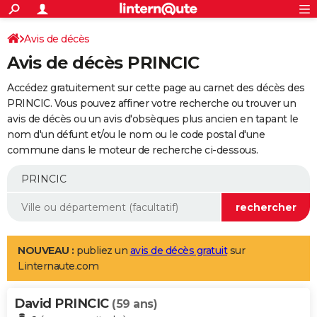
ACTUALITÉS
Connexion
S'inscrire
Avis de décès
Rechercher
Société
Education
Villes
Politique
Faits Divers
Monde
+
SPORT
Avis de décès PRINCIC
Football
Cyclisme
Forum
Coupe du monde 2026
Tennis
Rugby
CULTURE
Accédez gratuitement sur cette page au carnet des décès des
TNT
Cinéma
Musique
Programme TV
Streaming
Sorties cinéma
+
PRINCIC. Vous pouvez affiner votre recherche ou trouver un
FINANCE
avis de décès ou un avis d'obsèques plus ancien en tapant le
Impôts
Immobilier
Banque
Crédit
Retraite
Epargne
Risques naturels par ville
Assurance
AUTO
nom d'un défunt et/ou le nom ou le code postal d'une
commune dans le moteur de recherche ci-dessous.
Réserver un essai
Berlines
Forum auto
Essais
Citadines
SUV
+
HIGH-TECH
Meilleur smartphone
Ordinateurs
Guide high-tech
Mobiles
Internet
Jeux vidéo
+
BRICOLAGE
Aménagement intérieur
Cuisine
Jardinage
+
Forum
Extérieur
Salle de bains
Rangement
WEEK-END
Escapades
Expositions
Week-end nature
Guides de France
Patrimoine
Musées
+
LIFESTYLE
NOUVEAU :
publiez un
avis de décès gratuit
sur
Linternaute.com
Bien-être
Mode
+
Art de vivre
Loisirs
Modes de vie
SANTE
David PRINCIC
Guide de la santé
Médicaments
+
Alimentation
Maladies
Sommeil
(59 ans)
VOYAGE