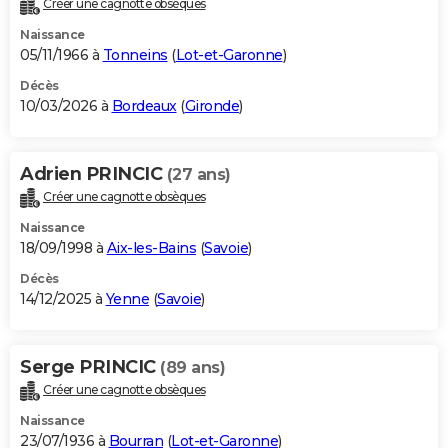
Créer une cagnotte obsèques
City break
Voyage de noces
Climat
Destinations
Voyage nature
Forum
+
PHOTO
Naissance
05/11/1966 à
Tonneins
(
Lot-et-Garonne
)
GUIDES D'ACHAT
Décès
10/03/2026 à
Bordeaux
(
Gironde
)
BONS PLANS
CARTE DE VOEUX
Adrien PRINCIC
(27 ans)
Carte Bonne année
Carte Pâques
Carte de Noël
Carte Saint-Valentin
Carte d'anniversaire
DICTIONNAIRE
Créer une cagnotte obsèques
Biographies
Expressions
Dictionnaire
Citations
Proverbes
PROGRAMME TV
Naissance
18/09/1998 à
Aix-les-Bains
(
Savoie
)
COPAINS D'AVANT
Décès
14/12/2025 à
Yenne
(
Savoie
)
Se connecter
Collèges
Universités
Service militaire
S'inscrire
Lycées
Primaires
Entreprises
Avis de recherche
AVIS DE DÉCÈS
FORUM
Serge PRINCIC
(89 ans)
Lifestyle
Sport
Television
Cinema
Bricolage
Culture
Auto
Voyage
Créer une cagnotte obsèques
Naissance
23/07/1936 à
Bourran
(
Lot-et-Garonne
)