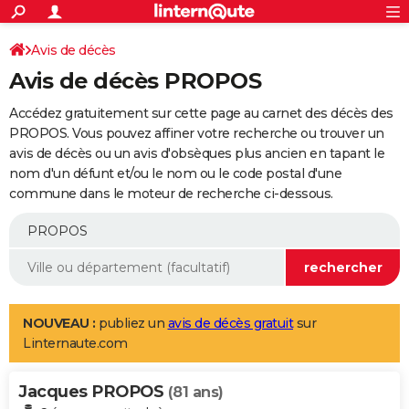
ACTUALITÉS
Connexion
S'inscrire
Avis de décès
Rechercher
Société
Education
Villes
Politique
Faits Divers
Monde
+
SPORT
Avis de décès PROPOS
Football
Cyclisme
Forum
Coupe du monde 2026
Tennis
Rugby
CULTURE
Accédez gratuitement sur cette page au carnet des décès des
TNT
Cinéma
Musique
Programme TV
Streaming
Sorties cinéma
+
PROPOS. Vous pouvez affiner votre recherche ou trouver un
FINANCE
avis de décès ou un avis d'obsèques plus ancien en tapant le
Impôts
Immobilier
Banque
Crédit
Retraite
Epargne
Risques naturels par ville
Assurance
AUTO
nom d'un défunt et/ou le nom ou le code postal d'une
commune dans le moteur de recherche ci-dessous.
Réserver un essai
Berlines
Forum auto
Essais
Citadines
SUV
+
HIGH-TECH
Meilleur smartphone
Ordinateurs
Guide high-tech
Mobiles
Internet
Jeux vidéo
+
BRICOLAGE
Aménagement intérieur
Cuisine
Jardinage
+
Forum
Extérieur
Salle de bains
Rangement
WEEK-END
Escapades
Expositions
Week-end nature
Guides de France
Patrimoine
Musées
+
LIFESTYLE
NOUVEAU :
publiez un
avis de décès gratuit
sur
Linternaute.com
Bien-être
Mode
+
Art de vivre
Loisirs
Modes de vie
SANTE
Jacques PROPOS
Guide de la santé
Médicaments
+
Alimentation
Maladies
Sommeil
(81 ans)
VOYAGE