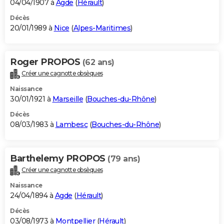
04/04/1907 à
Agde
(
Hérault
)
Décès
20/01/1989 à
Nice
(
Alpes-Maritimes
)
Roger PROPOS
(62 ans)
Créer une cagnotte obsèques
Naissance
30/01/1921 à
Marseille
(
Bouches-du-Rhône
)
Décès
08/03/1983 à
Lambesc
(
Bouches-du-Rhône
)
Barthelemy PROPOS
(79 ans)
Créer une cagnotte obsèques
Naissance
24/04/1894 à
Agde
(
Hérault
)
Décès
03/08/1973 à
Montpellier
(
Hérault
)