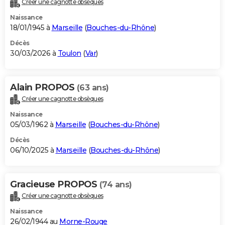
Créer une cagnotte obsèques
City break
Voyage de noces
Climat
Destinations
Voyage nature
Forum
+
PHOTO
Naissance
18/01/1945 à
Marseille
(
Bouches-du-Rhône
)
GUIDES D'ACHAT
Décès
30/03/2026 à
Toulon
(
Var
)
BONS PLANS
CARTE DE VOEUX
Alain PROPOS
(63 ans)
Carte Bonne année
Carte Pâques
Carte de Noël
Carte Saint-Valentin
Carte d'anniversaire
DICTIONNAIRE
Créer une cagnotte obsèques
Biographies
Expressions
Dictionnaire
Citations
Proverbes
PROGRAMME TV
Naissance
05/03/1962 à
Marseille
(
Bouches-du-Rhône
)
COPAINS D'AVANT
Décès
06/10/2025 à
Marseille
(
Bouches-du-Rhône
)
Se connecter
Collèges
Universités
Service militaire
S'inscrire
Lycées
Primaires
Entreprises
Avis de recherche
AVIS DE DÉCÈS
FORUM
Gracieuse PROPOS
(74 ans)
Lifestyle
Sport
Television
Cinema
Bricolage
Culture
Auto
Voyage
Créer une cagnotte obsèques
Naissance
26/02/1944 au
Morne-Rouge