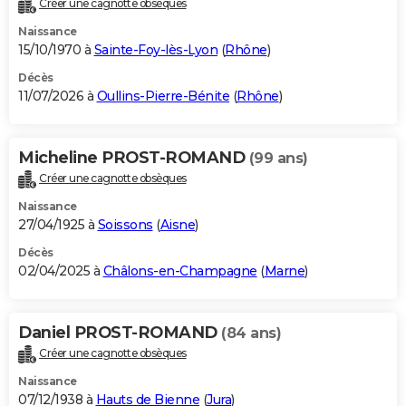
Créer une cagnotte obsèques
City break
Voyage de noces
Climat
Destinations
Voyage nature
Forum
+
PHOTO
Naissance
15/10/1970 à
Sainte-Foy-lès-Lyon
(
Rhône
)
GUIDES D'ACHAT
Décès
11/07/2026 à
Oullins-Pierre-Bénite
(
Rhône
)
BONS PLANS
CARTE DE VOEUX
Micheline PROST-ROMAND
(99 ans)
Carte Bonne année
Carte Pâques
Carte de Noël
Carte Saint-Valentin
Carte d'anniversaire
DICTIONNAIRE
Créer une cagnotte obsèques
Biographies
Expressions
Dictionnaire
Citations
Proverbes
PROGRAMME TV
Naissance
27/04/1925 à
Soissons
(
Aisne
)
COPAINS D'AVANT
Décès
02/04/2025 à
Châlons-en-Champagne
(
Marne
)
Se connecter
Collèges
Universités
Service militaire
S'inscrire
Lycées
Primaires
Entreprises
Avis de recherche
AVIS DE DÉCÈS
FORUM
Daniel PROST-ROMAND
(84 ans)
Lifestyle
Sport
Television
Cinema
Bricolage
Culture
Auto
Voyage
Créer une cagnotte obsèques
Naissance
07/12/1938 à
Hauts de Bienne
(
Jura
)