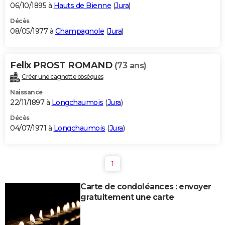
06/10/1895 à
Hauts de Bienne
(
Jura
)
Décès
08/05/1977 à
Champagnole
(
Jura
)
Felix PROST ROMAND
(73 ans)
Créer une cagnotte obsèques
Naissance
22/11/1897 à
Longchaumois
(
Jura
)
Décès
04/07/1971 à
Longchaumois
(
Jura
)
1
Carte de condoléances : envoyer
gratuitement une carte