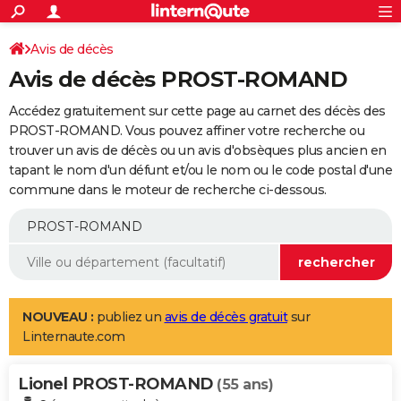
ACTUALITÉS
Connexion
S'inscrire
Avis de décès
Rechercher
Société
Education
Villes
Politique
Faits Divers
Monde
+
SPORT
Avis de décès PROST-ROMAND
Football
Cyclisme
Forum
Coupe du monde 2026
Tennis
Rugby
CULTURE
Accédez gratuitement sur cette page au carnet des décès des
TNT
Cinéma
Musique
Programme TV
Streaming
Sorties cinéma
+
PROST-ROMAND. Vous pouvez affiner votre recherche ou
FINANCE
trouver un avis de décès ou un avis d'obsèques plus ancien en
Impôts
Immobilier
Banque
Crédit
Retraite
Epargne
Risques naturels par ville
Assurance
AUTO
tapant le nom d'un défunt et/ou le nom ou le code postal d'une
commune dans le moteur de recherche ci-dessous.
Réserver un essai
Berlines
Forum auto
Essais
Citadines
SUV
+
HIGH-TECH
Meilleur smartphone
Ordinateurs
Guide high-tech
Mobiles
Internet
Jeux vidéo
+
BRICOLAGE
Aménagement intérieur
Cuisine
Jardinage
+
Forum
Extérieur
Salle de bains
Rangement
WEEK-END
Escapades
Expositions
Week-end nature
Guides de France
Patrimoine
Musées
+
LIFESTYLE
NOUVEAU :
publiez un
avis de décès gratuit
sur
Linternaute.com
Bien-être
Mode
+
Art de vivre
Loisirs
Modes de vie
SANTE
Lionel PROST-ROMAND
Guide de la santé
Médicaments
+
Alimentation
Maladies
Sommeil
(55 ans)
VOYAGE