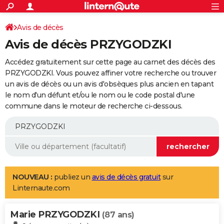
ACTUALITÉS
Connexion
S'inscrire
Avis de décès
Rechercher
Société
Education
Villes
Politique
Faits Divers
Monde
+
SPORT
Avis de décès PRZYGODZKI
Football
Cyclisme
Forum
Coupe du monde 2026
Tennis
Rugby
CULTURE
Accédez gratuitement sur cette page au carnet des décès des
TNT
Cinéma
Musique
Programme TV
Streaming
Sorties cinéma
+
PRZYGODZKI. Vous pouvez affiner votre recherche ou trouver
FINANCE
un avis de décès ou un avis d'obsèques plus ancien en tapant
Impôts
Immobilier
Banque
Crédit
Retraite
Epargne
Risques naturels par ville
Assurance
AUTO
le nom d'un défunt et/ou le nom ou le code postal d'une
commune dans le moteur de recherche ci-dessous.
Réserver un essai
Berlines
Forum auto
Essais
Citadines
SUV
+
HIGH-TECH
Meilleur smartphone
Ordinateurs
Guide high-tech
Mobiles
Internet
Jeux vidéo
+
BRICOLAGE
Aménagement intérieur
Cuisine
Jardinage
+
Forum
Extérieur
Salle de bains
Rangement
WEEK-END
Escapades
Expositions
Week-end nature
Guides de France
Patrimoine
Musées
+
LIFESTYLE
NOUVEAU :
publiez un
avis de décès gratuit
sur
Linternaute.com
Bien-être
Mode
+
Art de vivre
Loisirs
Modes de vie
SANTE
Marie PRZYGODZKI
Guide de la santé
Médicaments
+
Alimentation
Maladies
Sommeil
(87 ans)
VOYAGE