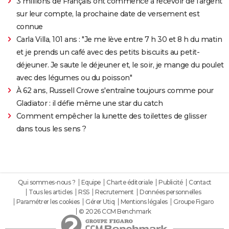
3 millions de Français ont commencé à recevoir de l'argent
sur leur compte, la prochaine date de versement est
connue
Carla Villa, 101 ans : "Je me lève entre 7 h 30 et 8 h du matin
et je prends un café avec des petits biscuits au petit-
déjeuner. Je saute le déjeuner et, le soir, je mange du poulet
avec des légumes ou du poisson"
À 62 ans, Russell Crowe s'entraîne toujours comme pour
Gladiator : il défie même une star du catch
Comment empêcher la lunette des toilettes de glisser
dans tous les sens ?
Qui sommes-nous ?
Equipe
Charte éditoriale
Publicité
Contact
Tous les articles
RSS
Recrutement
Données personnelles
Paramétrer les cookies
Gérer Utiq
Mentions légales
Groupe Figaro
© 2026 CCM Benchmark