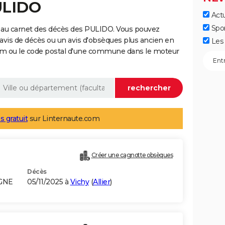
ULIDO
Actu
Spo
 au carnet des décès des PULIDO. Vous pouvez
 avis de décès ou un avis d'obsèques plus ancien en
Les 
nom ou le code postal d'une commune dans le moteur
s gratuit
sur Linternaute.com
Créer une cagnotte obsèques
Décès
AGNE
05/11/2025 à
Vichy
(
Allier
)