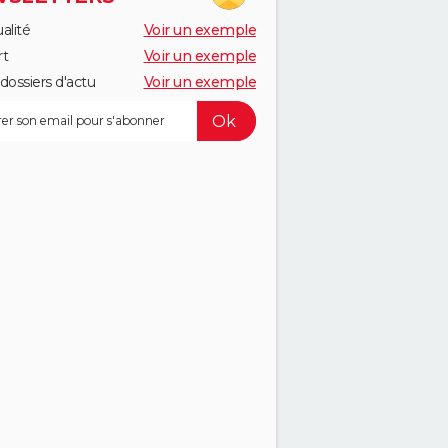
alité
Voir un exemple
rt
Voir un exemple
dossiers d'actu
Voir un exemple