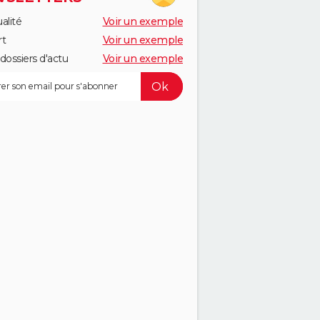
alité
Voir un exemple
rt
Voir un exemple
dossiers d'actu
Voir un exemple