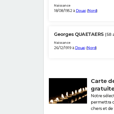
Naissance
18/08/1952 à
Douai
(
Nord
)
Georges QUAETAERS
(58 
Naissance
26/12/1919 à
Douai
(
Nord
)
Carte d
gratuit
Notre sélec
permettra 
chers et de