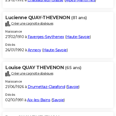
23/12/1992 à
Châteauneuf-Grasse
(
Alpes-Maritimes
)
Lucienne QUAY-THEVENON
(81 ans)
Créer une cagnotte obsèques
Naissance
27/02/1910 à
Faverges-Seythenex
(
Haute-Savoie
)
Décès
26/01/1992 à
Annecy
(
Haute-Savoie
)
Louise QUAY THEVENON
(65 ans)
Créer une cagnotte obsèques
Naissance
21/06/1926 à
Drumettaz-Clarafond
(
Savoie
)
Décès
02/10/1991 à
Aix-les-Bains
(
Savoie
)