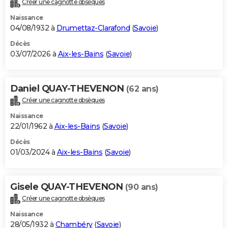
Créer une cagnotte obsèques
City break
Voyage de noces
Climat
Destinations
Voyage nature
Forum
+
PHOTO
Naissance
04/08/1932 à
Drumettaz-Clarafond
(
Savoie
)
GUIDES D'ACHAT
Décès
03/07/2026 à
Aix-les-Bains
(
Savoie
)
BONS PLANS
CARTE DE VOEUX
Daniel QUAY-THEVENON
(62 ans)
Carte Bonne année
Carte Pâques
Carte de Noël
Carte Saint-Valentin
Carte d'anniversaire
DICTIONNAIRE
Créer une cagnotte obsèques
Biographies
Expressions
Dictionnaire
Citations
Proverbes
PROGRAMME TV
Naissance
22/01/1962 à
Aix-les-Bains
(
Savoie
)
COPAINS D'AVANT
Décès
01/03/2024 à
Aix-les-Bains
(
Savoie
)
Se connecter
Collèges
Universités
Service militaire
S'inscrire
Lycées
Primaires
Entreprises
Avis de recherche
AVIS DE DÉCÈS
FORUM
Gisele QUAY-THEVENON
(90 ans)
Lifestyle
Sport
Television
Cinema
Bricolage
Culture
Auto
Voyage
Créer une cagnotte obsèques
Naissance
28/05/1932 à
Chambéry
(
Savoie
)