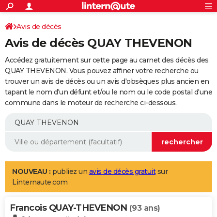
ACTUALITÉS
Connexion
S'inscrire
Avis de décès
Rechercher
Société
Education
Villes
Politique
Faits Divers
Monde
+
SPORT
Avis de décès QUAY THEVENON
Football
Cyclisme
Forum
Coupe du monde 2026
Tennis
Rugby
CULTURE
Accédez gratuitement sur cette page au carnet des décès des
TNT
Cinéma
Musique
Programme TV
Streaming
Sorties cinéma
+
QUAY THEVENON. Vous pouvez affiner votre recherche ou
FINANCE
trouver un avis de décès ou un avis d'obsèques plus ancien en
Impôts
Immobilier
Banque
Crédit
Retraite
Epargne
Risques naturels par ville
Assurance
AUTO
tapant le nom d'un défunt et/ou le nom ou le code postal d'une
commune dans le moteur de recherche ci-dessous.
Réserver un essai
Berlines
Forum auto
Essais
Citadines
SUV
+
HIGH-TECH
Meilleur smartphone
Ordinateurs
Guide high-tech
Mobiles
Internet
Jeux vidéo
+
BRICOLAGE
Aménagement intérieur
Cuisine
Jardinage
+
Forum
Extérieur
Salle de bains
Rangement
WEEK-END
Escapades
Expositions
Week-end nature
Guides de France
Patrimoine
Musées
+
LIFESTYLE
NOUVEAU :
publiez un
avis de décès gratuit
sur
Linternaute.com
Bien-être
Mode
+
Art de vivre
Loisirs
Modes de vie
SANTE
Francois QUAY-THEVENON
Guide de la santé
Médicaments
+
Alimentation
Maladies
Sommeil
(93 ans)
VOYAGE