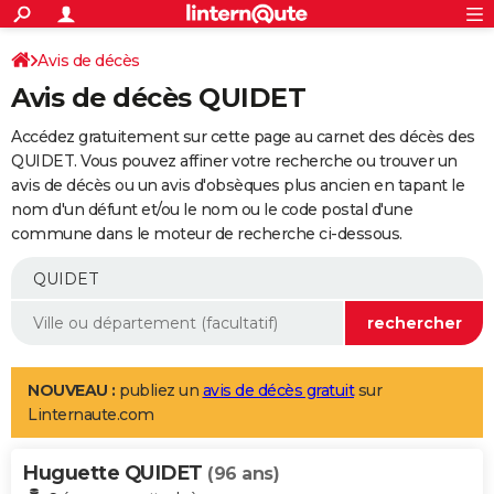
ACTUALITÉS
Connexion
S'inscrire
Avis de décès
Rechercher
Société
Education
Villes
Politique
Faits Divers
Monde
+
SPORT
Avis de décès QUIDET
Football
Cyclisme
Forum
Coupe du monde 2026
Tennis
Rugby
CULTURE
Accédez gratuitement sur cette page au carnet des décès des
TNT
Cinéma
Musique
Programme TV
Streaming
Sorties cinéma
+
QUIDET. Vous pouvez affiner votre recherche ou trouver un
FINANCE
avis de décès ou un avis d'obsèques plus ancien en tapant le
Impôts
Immobilier
Banque
Crédit
Retraite
Epargne
Risques naturels par ville
Assurance
AUTO
nom d'un défunt et/ou le nom ou le code postal d'une
commune dans le moteur de recherche ci-dessous.
Réserver un essai
Berlines
Forum auto
Essais
Citadines
SUV
+
HIGH-TECH
Meilleur smartphone
Ordinateurs
Guide high-tech
Mobiles
Internet
Jeux vidéo
+
BRICOLAGE
Aménagement intérieur
Cuisine
Jardinage
+
Forum
Extérieur
Salle de bains
Rangement
WEEK-END
Escapades
Expositions
Week-end nature
Guides de France
Patrimoine
Musées
+
LIFESTYLE
NOUVEAU :
publiez un
avis de décès gratuit
sur
Linternaute.com
Bien-être
Mode
+
Art de vivre
Loisirs
Modes de vie
SANTE
Huguette QUIDET
Guide de la santé
Médicaments
+
Alimentation
Maladies
Sommeil
(96 ans)
VOYAGE