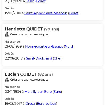
25/07/1920 à
Saran
(
Loiret
)
Décès
15/01/2018 à
Saint-Pryvé-Saint-Mesmin
(
Loiret
)
Henriette QUIDET
(77 ans)
Créer une cagnotte obsèques
Naissance
21/08/1939 à
Honnecourt-sur-Escaut
(
Nord
)
Décès
22/06/2017 à
Saint-Doulchard
(
Cher
)
Lucien QUIDET
(82 ans)
Créer une cagnotte obsèques
Naissance
03/11/1934 à
Marcilly-sur-Eure
(
Eure
)
Décès
16/03/2017 à
Dreux
(
Eure-et-Loir
)