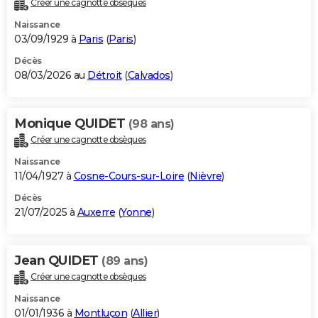
Créer une cagnotte obsèques
City break
Voyage de noces
Climat
Destinations
Voyage nature
Forum
+
PHOTO
Naissance
03/09/1929 à
Paris
(
Paris
)
GUIDES D'ACHAT
Décès
08/03/2026 au
Détroit
(
Calvados
)
BONS PLANS
CARTE DE VOEUX
Monique QUIDET
(98 ans)
Carte Bonne année
Carte Pâques
Carte de Noël
Carte Saint-Valentin
Carte d'anniversaire
DICTIONNAIRE
Créer une cagnotte obsèques
Biographies
Expressions
Dictionnaire
Citations
Proverbes
PROGRAMME TV
Naissance
11/04/1927 à
Cosne-Cours-sur-Loire
(
Nièvre
)
COPAINS D'AVANT
Décès
21/07/2025 à
Auxerre
(
Yonne
)
Se connecter
Collèges
Universités
Service militaire
S'inscrire
Lycées
Primaires
Entreprises
Avis de recherche
AVIS DE DÉCÈS
FORUM
Jean QUIDET
(89 ans)
Lifestyle
Sport
Television
Cinema
Bricolage
Culture
Auto
Voyage
Créer une cagnotte obsèques
Naissance
01/01/1936 à
Montluçon
(
Allier
)