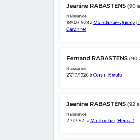
Jeanine RABASTENS
(90 a
Naissance
18/03/1928 à
Monclar-de-Quercy
(
T
Garonne
)
Fernand RABASTENS
(90 
Naissance
27/10/1926 à
Cers
(
Hérault
)
Jeanine RABASTENS
(92 a
Naissance
21/11/1921 à
Montpellier
(
Hérault
)