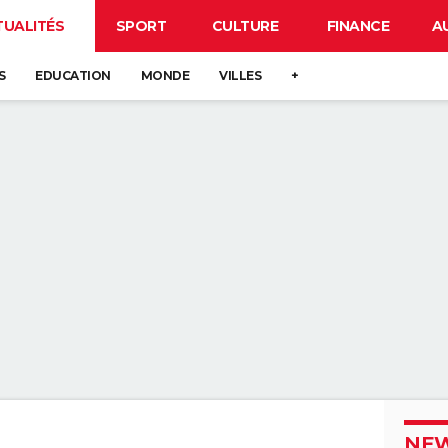
TUALITÉS
SPORT
CULTURE
FINANCE
A
S
EDUCATION
MONDE
VILLES
+
NEW