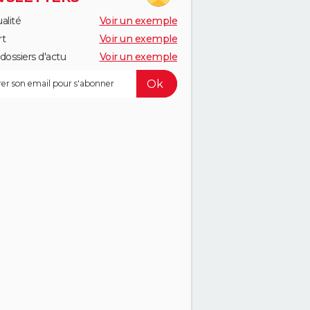
alité
Voir un exemple
rt
Voir un exemple
dossiers d'actu
Voir un exemple