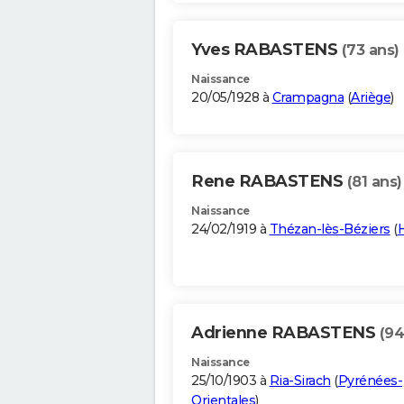
Yves RABASTENS
(73 ans)
Naissance
20/05/1928 à
Crampagna
(
Ariège
)
Rene RABASTENS
(81 ans)
Naissance
24/02/1919 à
Thézan-lès-Béziers
(
H
Adrienne RABASTENS
(94
Naissance
25/10/1903 à
Ria-Sirach
(
Pyrénées-
Orientales
)