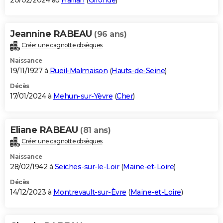
20/02/2024 au
Haillan
(
Gironde
)
Jeannine RABEAU
(96 ans)
Créer une cagnotte obsèques
Naissance
19/11/1927 à
Rueil-Malmaison
(
Hauts-de-Seine
)
Décès
17/01/2024 à
Mehun-sur-Yèvre
(
Cher
)
Eliane RABEAU
(81 ans)
Créer une cagnotte obsèques
Naissance
28/02/1942 à
Seiches-sur-le-Loir
(
Maine-et-Loire
)
Décès
14/12/2023 à
Montrevault-sur-Èvre
(
Maine-et-Loire
)