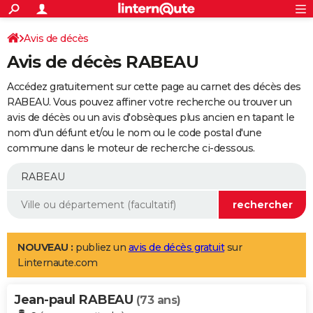
ACTUALITÉS
Connexion
S'inscrire
Avis de décès
Rechercher
Société
Education
Villes
Politique
Faits Divers
Monde
+
SPORT
Avis de décès RABEAU
Football
Cyclisme
Forum
Coupe du monde 2026
Tennis
Rugby
CULTURE
Accédez gratuitement sur cette page au carnet des décès des
TNT
Cinéma
Musique
Programme TV
Streaming
Sorties cinéma
+
RABEAU. Vous pouvez affiner votre recherche ou trouver un
FINANCE
avis de décès ou un avis d'obsèques plus ancien en tapant le
Impôts
Immobilier
Banque
Crédit
Retraite
Epargne
Risques naturels par ville
Assurance
AUTO
nom d'un défunt et/ou le nom ou le code postal d'une
commune dans le moteur de recherche ci-dessous.
Réserver un essai
Berlines
Forum auto
Essais
Citadines
SUV
+
HIGH-TECH
Meilleur smartphone
Ordinateurs
Guide high-tech
Mobiles
Internet
Jeux vidéo
+
BRICOLAGE
Aménagement intérieur
Cuisine
Jardinage
+
Forum
Extérieur
Salle de bains
Rangement
WEEK-END
Escapades
Expositions
Week-end nature
Guides de France
Patrimoine
Musées
+
LIFESTYLE
NOUVEAU :
publiez un
avis de décès gratuit
sur
Linternaute.com
Bien-être
Mode
+
Art de vivre
Loisirs
Modes de vie
SANTE
Jean-paul RABEAU
Guide de la santé
Médicaments
+
Alimentation
Maladies
Sommeil
(73 ans)
VOYAGE