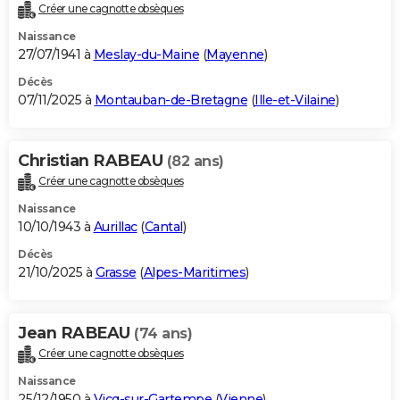
Créer une cagnotte obsèques
Naissance
27/07/1941 à
Meslay-du-Maine
(
Mayenne
)
Décès
07/11/2025 à
Montauban-de-Bretagne
(
Ille-et-Vilaine
)
Christian RABEAU
(82 ans)
Créer une cagnotte obsèques
Naissance
10/10/1943 à
Aurillac
(
Cantal
)
Décès
21/10/2025 à
Grasse
(
Alpes-Maritimes
)
Jean RABEAU
(74 ans)
Créer une cagnotte obsèques
Naissance
25/12/1950 à
Vicq-sur-Gartempe
(
Vienne
)