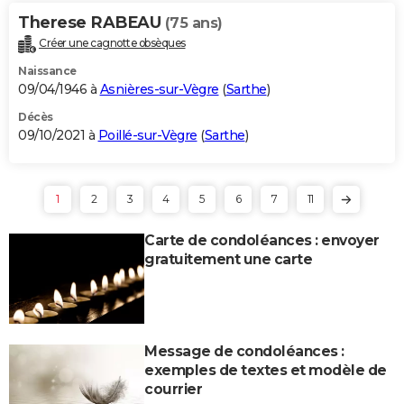
Therese RABEAU
(75 ans)
Créer une cagnotte obsèques
Naissance
09/04/1946 à
Asnières-sur-Vègre
(
Sarthe
)
Décès
09/10/2021 à
Poillé-sur-Vègre
(
Sarthe
)
1
2
3
4
5
6
7
11
Carte de condoléances : envoyer
gratuitement une carte
Message de condoléances :
exemples de textes et modèle de
courrier