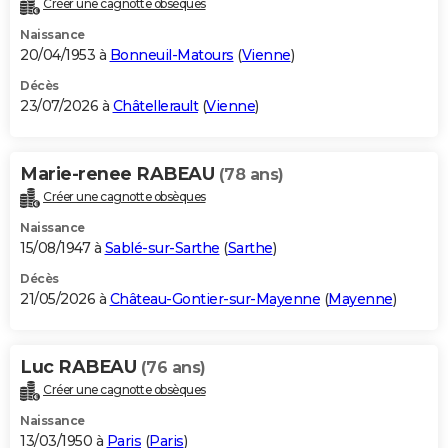
Créer une cagnotte obsèques
City break
Voyage de noces
Climat
Destinations
Voyage nature
Forum
+
PHOTO
Naissance
20/04/1953 à
Bonneuil-Matours
(
Vienne
)
GUIDES D'ACHAT
Décès
23/07/2026 à
Châtellerault
(
Vienne
)
BONS PLANS
CARTE DE VOEUX
Marie-renee RABEAU
(78 ans)
Carte Bonne année
Carte Pâques
Carte de Noël
Carte Saint-Valentin
Carte d'anniversaire
DICTIONNAIRE
Créer une cagnotte obsèques
Biographies
Expressions
Dictionnaire
Citations
Proverbes
PROGRAMME TV
Naissance
15/08/1947 à
Sablé-sur-Sarthe
(
Sarthe
)
COPAINS D'AVANT
Décès
21/05/2026 à
Château-Gontier-sur-Mayenne
(
Mayenne
)
Se connecter
Collèges
Universités
Service militaire
S'inscrire
Lycées
Primaires
Entreprises
Avis de recherche
AVIS DE DÉCÈS
FORUM
Luc RABEAU
(76 ans)
Lifestyle
Sport
Television
Cinema
Bricolage
Culture
Auto
Voyage
Créer une cagnotte obsèques
Naissance
13/03/1950 à
Paris
(
Paris
)