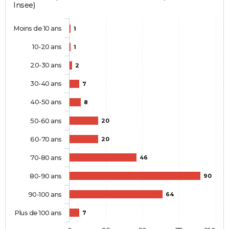
Insee)
Moins de 10 ans
1
10-20 ans
1
20-30 ans
2
30-40 ans
7
40-50 ans
8
50-60 ans
20
60-70 ans
20
70-80 ans
46
80-90 ans
90
90-100 ans
64
Plus de 100 ans
7