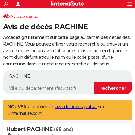
ACTUALITÉS
Connexion
S'inscrire
Avis de décès
Rechercher
Société
Education
Villes
Politique
Faits Divers
Monde
+
SPORT
Avis de décès RACHINE
Football
Cyclisme
Forum
Coupe du monde 2026
Tennis
Rugby
CULTURE
Accédez gratuitement sur cette page au carnet des décès des
TNT
Cinéma
Musique
Programme TV
Streaming
Sorties cinéma
+
RACHINE. Vous pouvez affiner votre recherche ou trouver un
FINANCE
avis de décès ou un avis d'obsèques plus ancien en tapant le
Impôts
Immobilier
Banque
Crédit
Retraite
Epargne
Risques naturels par ville
Assurance
AUTO
nom d'un défunt et/ou le nom ou le code postal d'une
commune dans le moteur de recherche ci-dessous.
Réserver un essai
Berlines
Forum auto
Essais
Citadines
SUV
+
HIGH-TECH
Meilleur smartphone
Ordinateurs
Guide high-tech
Mobiles
Internet
Jeux vidéo
+
BRICOLAGE
Aménagement intérieur
Cuisine
Jardinage
+
Forum
Extérieur
Salle de bains
Rangement
WEEK-END
Escapades
Expositions
Week-end nature
Guides de France
Patrimoine
Musées
+
LIFESTYLE
NOUVEAU :
publiez un
avis de décès gratuit
sur
Linternaute.com
Bien-être
Mode
+
Art de vivre
Loisirs
Modes de vie
SANTE
Hubert RACHINE
Guide de la santé
Médicaments
+
Alimentation
Maladies
Sommeil
(65 ans)
VOYAGE