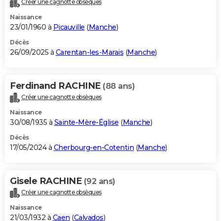
Créer une cagnotte obsèques
City break
Voyage de noces
Climat
Destinations
Voyage nature
Forum
+
PHOTO
Naissance
23/01/1960 à
Picauville
(
Manche
)
GUIDES D'ACHAT
Décès
26/09/2025 à
Carentan-les-Marais
(
Manche
)
BONS PLANS
CARTE DE VOEUX
Ferdinand RACHINE
(88 ans)
Carte Bonne année
Carte Pâques
Carte de Noël
Carte Saint-Valentin
Carte d'anniversaire
DICTIONNAIRE
Créer une cagnotte obsèques
Biographies
Expressions
Dictionnaire
Citations
Proverbes
PROGRAMME TV
Naissance
30/08/1935 à
Sainte-Mère-Église
(
Manche
)
COPAINS D'AVANT
Décès
17/05/2024 à
Cherbourg-en-Cotentin
(
Manche
)
Se connecter
Collèges
Universités
Service militaire
S'inscrire
Lycées
Primaires
Entreprises
Avis de recherche
AVIS DE DÉCÈS
FORUM
Gisele RACHINE
(92 ans)
Lifestyle
Sport
Television
Cinema
Bricolage
Culture
Auto
Voyage
Créer une cagnotte obsèques
Naissance
21/03/1932 à
Caen
(
Calvados
)