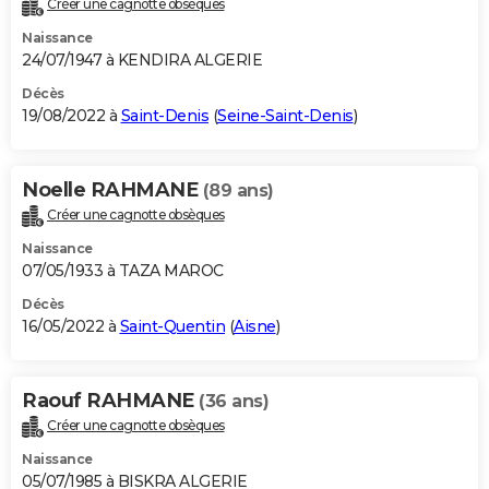
Créer une cagnotte obsèques
City break
Voyage de noces
Climat
Destinations
Voyage nature
Forum
+
PHOTO
Naissance
24/07/1947 à KENDIRA ALGERIE
GUIDES D'ACHAT
Décès
19/08/2022 à
Saint-Denis
(
Seine-Saint-Denis
)
BONS PLANS
CARTE DE VOEUX
Noelle RAHMANE
(89 ans)
Carte Bonne année
Carte Pâques
Carte de Noël
Carte Saint-Valentin
Carte d'anniversaire
DICTIONNAIRE
Créer une cagnotte obsèques
Biographies
Expressions
Dictionnaire
Citations
Proverbes
PROGRAMME TV
Naissance
07/05/1933 à TAZA MAROC
COPAINS D'AVANT
Décès
16/05/2022 à
Saint-Quentin
(
Aisne
)
Se connecter
Collèges
Universités
Service militaire
S'inscrire
Lycées
Primaires
Entreprises
Avis de recherche
AVIS DE DÉCÈS
FORUM
Raouf RAHMANE
(36 ans)
Lifestyle
Sport
Television
Cinema
Bricolage
Culture
Auto
Voyage
Créer une cagnotte obsèques
Naissance
05/07/1985 à BISKRA ALGERIE