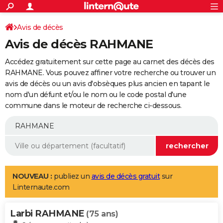
ACTUALITÉS
Connexion
S'inscrire
Avis de décès
Rechercher
Société
Education
Villes
Politique
Faits Divers
Monde
+
SPORT
Avis de décès RAHMANE
Football
Cyclisme
Forum
Coupe du monde 2026
Tennis
Rugby
CULTURE
Accédez gratuitement sur cette page au carnet des décès des
TNT
Cinéma
Musique
Programme TV
Streaming
Sorties cinéma
+
RAHMANE. Vous pouvez affiner votre recherche ou trouver un
FINANCE
avis de décès ou un avis d'obsèques plus ancien en tapant le
Impôts
Immobilier
Banque
Crédit
Retraite
Epargne
Risques naturels par ville
Assurance
AUTO
nom d'un défunt et/ou le nom ou le code postal d'une
commune dans le moteur de recherche ci-dessous.
Réserver un essai
Berlines
Forum auto
Essais
Citadines
SUV
+
HIGH-TECH
Meilleur smartphone
Ordinateurs
Guide high-tech
Mobiles
Internet
Jeux vidéo
+
BRICOLAGE
Aménagement intérieur
Cuisine
Jardinage
+
Forum
Extérieur
Salle de bains
Rangement
WEEK-END
Escapades
Expositions
Week-end nature
Guides de France
Patrimoine
Musées
+
LIFESTYLE
NOUVEAU :
publiez un
avis de décès gratuit
sur
Linternaute.com
Bien-être
Mode
+
Art de vivre
Loisirs
Modes de vie
SANTE
Larbi RAHMANE
Guide de la santé
Médicaments
+
Alimentation
Maladies
Sommeil
(75 ans)
VOYAGE