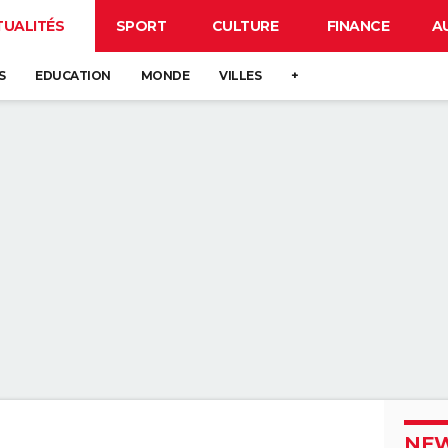
TUALITÉS
SPORT
CULTURE
FINANCE
A
S
EDUCATION
MONDE
VILLES
+
NEW