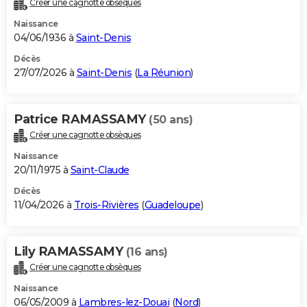
Créer une cagnotte obsèques
City break
Voyage de noces
Climat
Destinations
Voyage nature
Forum
+
PHOTO
Naissance
04/06/1936 à
Saint-Denis
GUIDES D'ACHAT
Décès
27/07/2026 à
Saint-Denis
(
La Réunion
)
BONS PLANS
CARTE DE VOEUX
Patrice RAMASSAMY
(50 ans)
Carte Bonne année
Carte Pâques
Carte de Noël
Carte Saint-Valentin
Carte d'anniversaire
DICTIONNAIRE
Créer une cagnotte obsèques
Biographies
Expressions
Dictionnaire
Citations
Proverbes
PROGRAMME TV
Naissance
20/11/1975 à
Saint-Claude
COPAINS D'AVANT
Décès
11/04/2026 à
Trois-Rivières
(
Guadeloupe
)
Se connecter
Collèges
Universités
Service militaire
S'inscrire
Lycées
Primaires
Entreprises
Avis de recherche
AVIS DE DÉCÈS
FORUM
Lily RAMASSAMY
(16 ans)
Lifestyle
Sport
Television
Cinema
Bricolage
Culture
Auto
Voyage
Créer une cagnotte obsèques
Naissance
06/05/2009 à
Lambres-lez-Douai
(
Nord
)