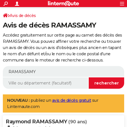
ACTUALITÉS
Connexion
S'inscrire
Avis de décès
Rechercher
Société
Education
Villes
Politique
Faits Divers
Monde
+
SPORT
Avis de décès RAMASSAMY
Football
Cyclisme
Forum
Coupe du monde 2026
Tennis
Rugby
CULTURE
Accédez gratuitement sur cette page au carnet des décès des
TNT
Cinéma
Musique
Programme TV
Streaming
Sorties cinéma
+
RAMASSAMY. Vous pouvez affiner votre recherche ou trouver
FINANCE
un avis de décès ou un avis d'obsèques plus ancien en tapant
Impôts
Immobilier
Banque
Crédit
Retraite
Epargne
Risques naturels par ville
Assurance
AUTO
le nom d'un défunt et/ou le nom ou le code postal d'une
commune dans le moteur de recherche ci-dessous.
Réserver un essai
Berlines
Forum auto
Essais
Citadines
SUV
+
HIGH-TECH
Meilleur smartphone
Ordinateurs
Guide high-tech
Mobiles
Internet
Jeux vidéo
+
BRICOLAGE
Aménagement intérieur
Cuisine
Jardinage
+
Forum
Extérieur
Salle de bains
Rangement
WEEK-END
Escapades
Expositions
Week-end nature
Guides de France
Patrimoine
Musées
+
LIFESTYLE
NOUVEAU :
publiez un
avis de décès gratuit
sur
Linternaute.com
Bien-être
Mode
+
Art de vivre
Loisirs
Modes de vie
SANTE
Raymond RAMASSAMY
Guide de la santé
Médicaments
+
Alimentation
Maladies
Sommeil
(90 ans)
VOYAGE