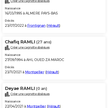
Créer une cagnotte obsèques
City break
Voyage de noces
Climat
Destinations
Voyage nature
Forum
+
PHOTO
Naissance
16/03/1995 à ALMERE PAYS-BAS
GUIDES D'ACHAT
Décès
23/07/2022 à
Frontignan
(
Hérault
)
BONS PLANS
CARTE DE VOEUX
Chafiq RAMLI
(27 ans)
Carte Bonne année
Carte Pâques
Carte de Noël
Carte Saint-Valentin
Carte d'anniversaire
DICTIONNAIRE
Créer une cagnotte obsèques
Biographies
Expressions
Dictionnaire
Citations
Proverbes
PROGRAMME TV
Naissance
27/09/1994 à AHL OUED ZA MAROC
COPAINS D'AVANT
Décès
23/11/2021 à
Montpellier
(
Hérault
)
Se connecter
Collèges
Universités
Service militaire
S'inscrire
Lycées
Primaires
Entreprises
Avis de recherche
AVIS DE DÉCÈS
FORUM
Deyae RAMLI
(0 an)
Lifestyle
Sport
Television
Cinema
Bricolage
Culture
Auto
Voyage
Créer une cagnotte obsèques
Naissance
22/04/2021 à
Montpellier
(
Hérault
)