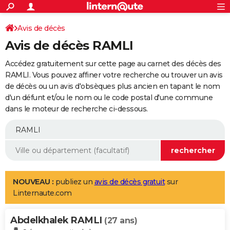
ACTUALITÉS
Connexion
S'inscrire
Avis de décès
Rechercher
Société
Education
Villes
Politique
Faits Divers
Monde
+
SPORT
Avis de décès RAMLI
Football
Cyclisme
Forum
Coupe du monde 2026
Tennis
Rugby
CULTURE
Accédez gratuitement sur cette page au carnet des décès des
TNT
Cinéma
Musique
Programme TV
Streaming
Sorties cinéma
+
RAMLI. Vous pouvez affiner votre recherche ou trouver un avis
FINANCE
de décès ou un avis d'obsèques plus ancien en tapant le nom
Impôts
Immobilier
Banque
Crédit
Retraite
Epargne
Risques naturels par ville
Assurance
AUTO
d'un défunt et/ou le nom ou le code postal d'une commune
dans le moteur de recherche ci-dessous.
Réserver un essai
Berlines
Forum auto
Essais
Citadines
SUV
+
HIGH-TECH
Meilleur smartphone
Ordinateurs
Guide high-tech
Mobiles
Internet
Jeux vidéo
+
BRICOLAGE
Aménagement intérieur
Cuisine
Jardinage
+
Forum
Extérieur
Salle de bains
Rangement
WEEK-END
Escapades
Expositions
Week-end nature
Guides de France
Patrimoine
Musées
+
LIFESTYLE
NOUVEAU :
publiez un
avis de décès gratuit
sur
Linternaute.com
Bien-être
Mode
+
Art de vivre
Loisirs
Modes de vie
SANTE
Abdelkhalek RAMLI
Guide de la santé
Médicaments
+
Alimentation
Maladies
Sommeil
(27 ans)
VOYAGE