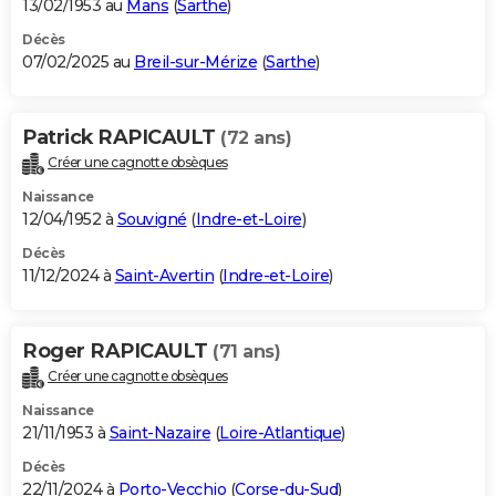
13/02/1953 au
Mans
(
Sarthe
)
Décès
07/02/2025 au
Breil-sur-Mérize
(
Sarthe
)
Patrick RAPICAULT
(72 ans)
Créer une cagnotte obsèques
Naissance
12/04/1952 à
Souvigné
(
Indre-et-Loire
)
Décès
11/12/2024 à
Saint-Avertin
(
Indre-et-Loire
)
Roger RAPICAULT
(71 ans)
Créer une cagnotte obsèques
Naissance
21/11/1953 à
Saint-Nazaire
(
Loire-Atlantique
)
Décès
22/11/2024 à
Porto-Vecchio
(
Corse-du-Sud
)