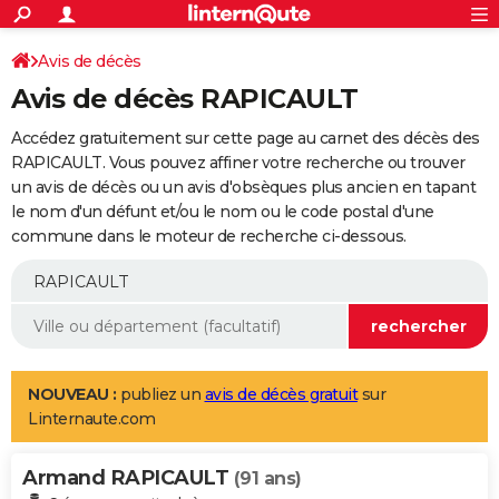
ACTUALITÉS
Connexion
S'inscrire
Avis de décès
Rechercher
Société
Education
Villes
Politique
Faits Divers
Monde
+
SPORT
Avis de décès RAPICAULT
Football
Cyclisme
Forum
Coupe du monde 2026
Tennis
Rugby
CULTURE
Accédez gratuitement sur cette page au carnet des décès des
TNT
Cinéma
Musique
Programme TV
Streaming
Sorties cinéma
+
RAPICAULT. Vous pouvez affiner votre recherche ou trouver
FINANCE
un avis de décès ou un avis d'obsèques plus ancien en tapant
Impôts
Immobilier
Banque
Crédit
Retraite
Epargne
Risques naturels par ville
Assurance
AUTO
le nom d'un défunt et/ou le nom ou le code postal d'une
commune dans le moteur de recherche ci-dessous.
Réserver un essai
Berlines
Forum auto
Essais
Citadines
SUV
+
HIGH-TECH
Meilleur smartphone
Ordinateurs
Guide high-tech
Mobiles
Internet
Jeux vidéo
+
BRICOLAGE
Aménagement intérieur
Cuisine
Jardinage
+
Forum
Extérieur
Salle de bains
Rangement
WEEK-END
Escapades
Expositions
Week-end nature
Guides de France
Patrimoine
Musées
+
LIFESTYLE
NOUVEAU :
publiez un
avis de décès gratuit
sur
Linternaute.com
Bien-être
Mode
+
Art de vivre
Loisirs
Modes de vie
SANTE
Armand RAPICAULT
Guide de la santé
Médicaments
+
Alimentation
Maladies
Sommeil
(91 ans)
VOYAGE