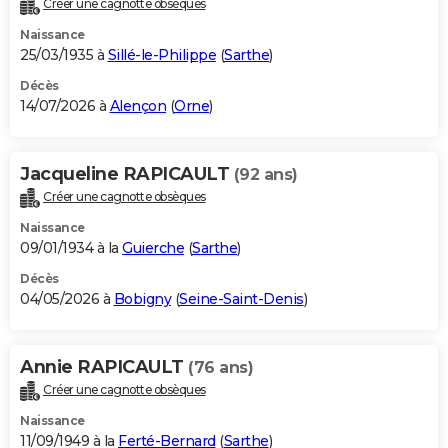
Créer une cagnotte obsèques
City break
Voyage de noces
Climat
Destinations
Voyage nature
Forum
+
PHOTO
Naissance
25/03/1935 à
Sillé-le-Philippe
(
Sarthe
)
GUIDES D'ACHAT
Décès
14/07/2026 à
Alençon
(
Orne
)
BONS PLANS
CARTE DE VOEUX
Jacqueline RAPICAULT
(92 ans)
Carte Bonne année
Carte Pâques
Carte de Noël
Carte Saint-Valentin
Carte d'anniversaire
DICTIONNAIRE
Créer une cagnotte obsèques
Biographies
Expressions
Dictionnaire
Citations
Proverbes
PROGRAMME TV
Naissance
09/01/1934 à la
Guierche
(
Sarthe
)
COPAINS D'AVANT
Décès
04/05/2026 à
Bobigny
(
Seine-Saint-Denis
)
Se connecter
Collèges
Universités
Service militaire
S'inscrire
Lycées
Primaires
Entreprises
Avis de recherche
AVIS DE DÉCÈS
FORUM
Annie RAPICAULT
(76 ans)
Lifestyle
Sport
Television
Cinema
Bricolage
Culture
Auto
Voyage
Créer une cagnotte obsèques
Naissance
11/09/1949 à la
Ferté-Bernard
(
Sarthe
)