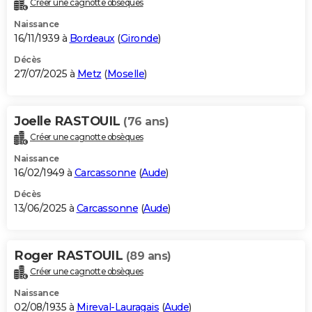
Créer une cagnotte obsèques
City break
Voyage de noces
Climat
Destinations
Voyage nature
Forum
+
PHOTO
Naissance
16/11/1939 à
Bordeaux
(
Gironde
)
GUIDES D'ACHAT
Décès
27/07/2025 à
Metz
(
Moselle
)
BONS PLANS
CARTE DE VOEUX
Joelle RASTOUIL
(76 ans)
Carte Bonne année
Carte Pâques
Carte de Noël
Carte Saint-Valentin
Carte d'anniversaire
DICTIONNAIRE
Créer une cagnotte obsèques
Biographies
Expressions
Dictionnaire
Citations
Proverbes
PROGRAMME TV
Naissance
16/02/1949 à
Carcassonne
(
Aude
)
COPAINS D'AVANT
Décès
13/06/2025 à
Carcassonne
(
Aude
)
Se connecter
Collèges
Universités
Service militaire
S'inscrire
Lycées
Primaires
Entreprises
Avis de recherche
AVIS DE DÉCÈS
FORUM
Roger RASTOUIL
(89 ans)
Lifestyle
Sport
Television
Cinema
Bricolage
Culture
Auto
Voyage
Créer une cagnotte obsèques
Naissance
02/08/1935 à
Mireval-Lauragais
(
Aude
)