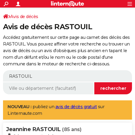
ACTUALITÉS
Connexion
S'inscrire
Avis de décès
Rechercher
Société
Education
Villes
Politique
Faits Divers
Monde
+
SPORT
Avis de décès RASTOUIL
Football
Cyclisme
Forum
Coupe du monde 2026
Tennis
Rugby
CULTURE
Accédez gratuitement sur cette page au carnet des décès des
TNT
Cinéma
Musique
Programme TV
Streaming
Sorties cinéma
+
RASTOUIL. Vous pouvez affiner votre recherche ou trouver un
FINANCE
avis de décès ou un avis d'obsèques plus ancien en tapant le
Impôts
Immobilier
Banque
Crédit
Retraite
Epargne
Risques naturels par ville
Assurance
AUTO
nom d'un défunt et/ou le nom ou le code postal d'une
commune dans le moteur de recherche ci-dessous.
Réserver un essai
Berlines
Forum auto
Essais
Citadines
SUV
+
HIGH-TECH
Meilleur smartphone
Ordinateurs
Guide high-tech
Mobiles
Internet
Jeux vidéo
+
BRICOLAGE
Aménagement intérieur
Cuisine
Jardinage
+
Forum
Extérieur
Salle de bains
Rangement
WEEK-END
Escapades
Expositions
Week-end nature
Guides de France
Patrimoine
Musées
+
LIFESTYLE
NOUVEAU :
publiez un
avis de décès gratuit
sur
Linternaute.com
Bien-être
Mode
+
Art de vivre
Loisirs
Modes de vie
SANTE
Jeannine RASTOUIL
Guide de la santé
Médicaments
+
Alimentation
Maladies
Sommeil
(85 ans)
VOYAGE