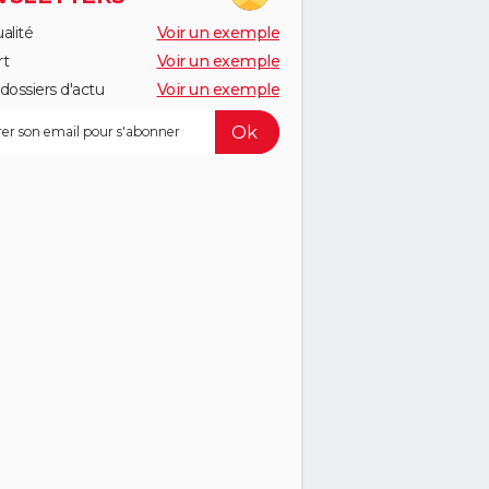
alité
Voir un exemple
rt
Voir un exemple
dossiers d'actu
Voir un exemple