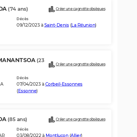
SOA
(74 ans)
Créer une cagnotte obsèques
Décès
09/12/2023 à
Saint-Denis
(
La Réunion
)
LOMANANTSOA
(23
Créer une cagnotte obsèques
Décès
NA
07/04/2023 à
Corbeil-Essonnes
(
Essonne
)
SOA
(85 ans)
Créer une cagnotte obsèques
Décès
AR
03/08/2022 à
Montluçon
(
Allier
)