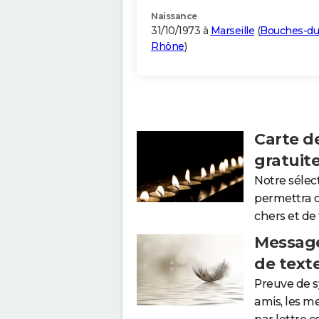
Naissance
31/10/1973 à
Marseille
(
Bouches-du
Rhône
)
Carte d
gratuit
Notre sélec
permettra 
chers et de
Message
de text
Preuve de 
amis, les m