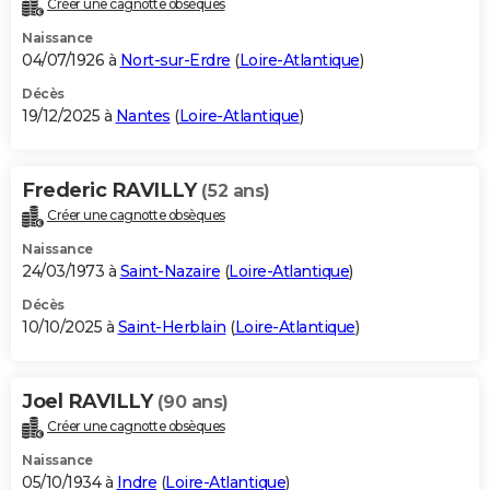
Créer une cagnotte obsèques
City break
Voyage de noces
Climat
Destinations
Voyage nature
Forum
+
PHOTO
Naissance
04/07/1926 à
Nort-sur-Erdre
(
Loire-Atlantique
)
GUIDES D'ACHAT
Décès
19/12/2025 à
Nantes
(
Loire-Atlantique
)
BONS PLANS
CARTE DE VOEUX
Frederic RAVILLY
(52 ans)
Carte Bonne année
Carte Pâques
Carte de Noël
Carte Saint-Valentin
Carte d'anniversaire
DICTIONNAIRE
Créer une cagnotte obsèques
Biographies
Expressions
Dictionnaire
Citations
Proverbes
PROGRAMME TV
Naissance
24/03/1973 à
Saint-Nazaire
(
Loire-Atlantique
)
COPAINS D'AVANT
Décès
10/10/2025 à
Saint-Herblain
(
Loire-Atlantique
)
Se connecter
Collèges
Universités
Service militaire
S'inscrire
Lycées
Primaires
Entreprises
Avis de recherche
AVIS DE DÉCÈS
FORUM
Joel RAVILLY
(90 ans)
Lifestyle
Sport
Television
Cinema
Bricolage
Culture
Auto
Voyage
Créer une cagnotte obsèques
Naissance
05/10/1934 à
Indre
(
Loire-Atlantique
)