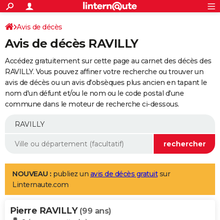
ACTUALITÉS
Connexion
S'inscrire
Avis de décès
Rechercher
Société
Education
Villes
Politique
Faits Divers
Monde
+
SPORT
Avis de décès RAVILLY
Football
Cyclisme
Forum
Coupe du monde 2026
Tennis
Rugby
CULTURE
Accédez gratuitement sur cette page au carnet des décès des
TNT
Cinéma
Musique
Programme TV
Streaming
Sorties cinéma
+
RAVILLY. Vous pouvez affiner votre recherche ou trouver un
FINANCE
avis de décès ou un avis d'obsèques plus ancien en tapant le
Impôts
Immobilier
Banque
Crédit
Retraite
Epargne
Risques naturels par ville
Assurance
AUTO
nom d'un défunt et/ou le nom ou le code postal d'une
commune dans le moteur de recherche ci-dessous.
Réserver un essai
Berlines
Forum auto
Essais
Citadines
SUV
+
HIGH-TECH
Meilleur smartphone
Ordinateurs
Guide high-tech
Mobiles
Internet
Jeux vidéo
+
BRICOLAGE
Aménagement intérieur
Cuisine
Jardinage
+
Forum
Extérieur
Salle de bains
Rangement
WEEK-END
Escapades
Expositions
Week-end nature
Guides de France
Patrimoine
Musées
+
LIFESTYLE
NOUVEAU :
publiez un
avis de décès gratuit
sur
Linternaute.com
Bien-être
Mode
+
Art de vivre
Loisirs
Modes de vie
SANTE
Pierre RAVILLY
Guide de la santé
Médicaments
+
Alimentation
Maladies
Sommeil
(99 ans)
VOYAGE