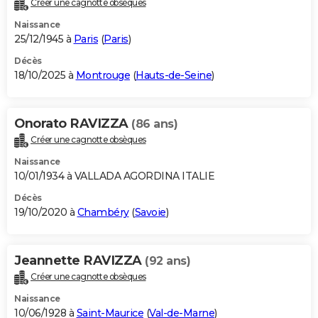
Créer une cagnotte obsèques
City break
Voyage de noces
Climat
Destinations
Voyage nature
Forum
+
PHOTO
Naissance
25/12/1945 à
Paris
(
Paris
)
GUIDES D'ACHAT
Décès
18/10/2025 à
Montrouge
(
Hauts-de-Seine
)
BONS PLANS
CARTE DE VOEUX
Onorato RAVIZZA
(86 ans)
Carte Bonne année
Carte Pâques
Carte de Noël
Carte Saint-Valentin
Carte d'anniversaire
DICTIONNAIRE
Créer une cagnotte obsèques
Biographies
Expressions
Dictionnaire
Citations
Proverbes
PROGRAMME TV
Naissance
10/01/1934 à VALLADA AGORDINA ITALIE
COPAINS D'AVANT
Décès
19/10/2020 à
Chambéry
(
Savoie
)
Se connecter
Collèges
Universités
Service militaire
S'inscrire
Lycées
Primaires
Entreprises
Avis de recherche
AVIS DE DÉCÈS
FORUM
Jeannette RAVIZZA
(92 ans)
Lifestyle
Sport
Television
Cinema
Bricolage
Culture
Auto
Voyage
Créer une cagnotte obsèques
Naissance
10/06/1928 à
Saint-Maurice
(
Val-de-Marne
)