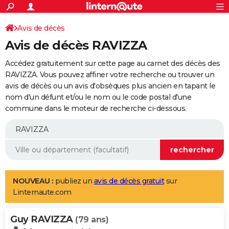
ACTUALITÉS
Connexion
S'inscrire
Avis de décès
Rechercher
Société
Education
Villes
Politique
Faits Divers
Monde
+
SPORT
Avis de décès RAVIZZA
Football
Cyclisme
Forum
Coupe du monde 2026
Tennis
Rugby
CULTURE
Accédez gratuitement sur cette page au carnet des décès des
TNT
Cinéma
Musique
Programme TV
Streaming
Sorties cinéma
+
RAVIZZA. Vous pouvez affiner votre recherche ou trouver un
FINANCE
avis de décès ou un avis d'obsèques plus ancien en tapant le
Impôts
Immobilier
Banque
Crédit
Retraite
Epargne
Risques naturels par ville
Assurance
AUTO
nom d'un défunt et/ou le nom ou le code postal d'une
commune dans le moteur de recherche ci-dessous.
Réserver un essai
Berlines
Forum auto
Essais
Citadines
SUV
+
HIGH-TECH
Meilleur smartphone
Ordinateurs
Guide high-tech
Mobiles
Internet
Jeux vidéo
+
BRICOLAGE
Aménagement intérieur
Cuisine
Jardinage
+
Forum
Extérieur
Salle de bains
Rangement
WEEK-END
Escapades
Expositions
Week-end nature
Guides de France
Patrimoine
Musées
+
LIFESTYLE
NOUVEAU :
publiez un
avis de décès gratuit
sur
Linternaute.com
Bien-être
Mode
+
Art de vivre
Loisirs
Modes de vie
SANTE
Guy RAVIZZA
Guide de la santé
Médicaments
+
Alimentation
Maladies
Sommeil
(79 ans)
VOYAGE