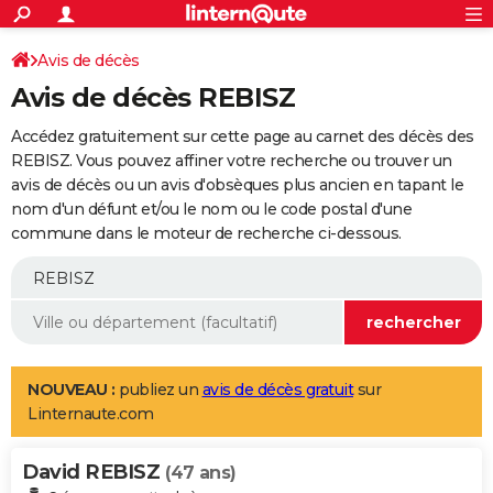
ACTUALITÉS
Connexion
S'inscrire
Avis de décès
Rechercher
Société
Education
Villes
Politique
Faits Divers
Monde
+
SPORT
Avis de décès REBISZ
Football
Cyclisme
Forum
Coupe du monde 2026
Tennis
Rugby
CULTURE
Accédez gratuitement sur cette page au carnet des décès des
TNT
Cinéma
Musique
Programme TV
Streaming
Sorties cinéma
+
REBISZ. Vous pouvez affiner votre recherche ou trouver un
FINANCE
avis de décès ou un avis d'obsèques plus ancien en tapant le
Impôts
Immobilier
Banque
Crédit
Retraite
Epargne
Risques naturels par ville
Assurance
AUTO
nom d'un défunt et/ou le nom ou le code postal d'une
commune dans le moteur de recherche ci-dessous.
Réserver un essai
Berlines
Forum auto
Essais
Citadines
SUV
+
HIGH-TECH
Meilleur smartphone
Ordinateurs
Guide high-tech
Mobiles
Internet
Jeux vidéo
+
BRICOLAGE
Aménagement intérieur
Cuisine
Jardinage
+
Forum
Extérieur
Salle de bains
Rangement
WEEK-END
Escapades
Expositions
Week-end nature
Guides de France
Patrimoine
Musées
+
LIFESTYLE
NOUVEAU :
publiez un
avis de décès gratuit
sur
Linternaute.com
Bien-être
Mode
+
Art de vivre
Loisirs
Modes de vie
SANTE
David REBISZ
Guide de la santé
Médicaments
+
Alimentation
Maladies
Sommeil
(47 ans)
VOYAGE