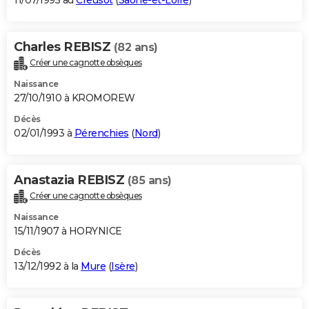
11/07/1995 au
Creusot
(
Saône-et-Loire
)
Charles REBISZ
(82 ans)
Créer une cagnotte obsèques
Naissance
27/10/1910 à KROMOREW
Décès
02/01/1993 à
Pérenchies
(
Nord
)
Anastazia REBISZ
(85 ans)
Créer une cagnotte obsèques
Naissance
15/11/1907 à HORYNICE
Décès
13/12/1992 à la
Mure
(
Isère
)