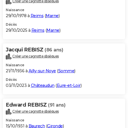
Créer une cagnotte obsèques
City break
Voyage de noces
Climat
Destinations
Voyage nature
Forum
+
PHOTO
Naissance
29/10/1978 à
Reims
(
Marne
)
GUIDES D'ACHAT
Décès
29/10/2025 à
Reims
(
Marne
)
BONS PLANS
CARTE DE VOEUX
Jacqui REBISZ
(86 ans)
Carte Bonne année
Carte Pâques
Carte de Noël
Carte Saint-Valentin
Carte d'anniversaire
DICTIONNAIRE
Créer une cagnotte obsèques
Biographies
Expressions
Dictionnaire
Citations
Proverbes
PROGRAMME TV
Naissance
21/11/1936 à
Ailly-sur-Noye
(
Somme
)
COPAINS D'AVANT
Décès
03/11/2023 à
Châteaudun
(
Eure-et-Loir
)
Se connecter
Collèges
Universités
Service militaire
S'inscrire
Lycées
Primaires
Entreprises
Avis de recherche
AVIS DE DÉCÈS
FORUM
Edward REBISZ
(91 ans)
Lifestyle
Sport
Television
Cinema
Bricolage
Culture
Auto
Voyage
Créer une cagnotte obsèques
Naissance
15/10/1931 à
Baurech
(
Gironde
)