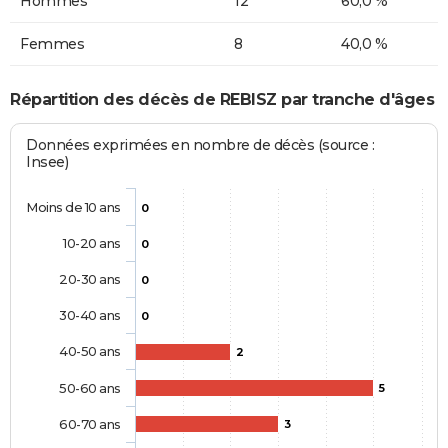
Hommes
12
60,0 %
Femmes
8
40,0 %
Répartition des décès de REBISZ par tranche d'âges
Données exprimées en nombre de décès (source :
Insee)
Moins de 10 ans
0
10-20 ans
0
20-30 ans
0
30-40 ans
0
40-50 ans
2
50-60 ans
5
60-70 ans
3