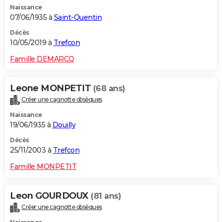
Naissance
City break
Voyage de noces
Climat
Destinations
Voyage nature
Forum
+
PHOTO
07/06/1935 à
Saint-Quentin
GUIDES D'ACHAT
Décès
10/05/2019 à
Trefcon
BONS PLANS
Famille DEMARCQ
CARTE DE VOEUX
Leone MONPETIT
(68 ans)
Carte Bonne année
Carte Pâques
Carte de Noël
Carte Saint-Valentin
Carte d'anniversaire
DICTIONNAIRE
Créer une cagnotte obsèques
Biographies
Expressions
Dictionnaire
Citations
Proverbes
PROGRAMME TV
Naissance
19/06/1935 à
Douilly
COPAINS D'AVANT
Décès
25/11/2003 à
Trefcon
Se connecter
Collèges
Universités
Service militaire
S'inscrire
Lycées
Primaires
Entreprises
Avis de recherche
AVIS DE DÉCÈS
Famille MONPETIT
FORUM
Lifestyle
Sport
Television
Cinema
Bricolage
Culture
Auto
Voyage
Leon GOURDOUX
(81 ans)
Créer une cagnotte obsèques