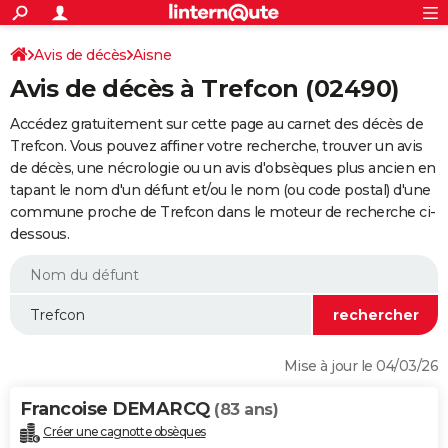
ACTUALITÉS
Connexion
S'inscrire
Avis de décès
Aisne
Rechercher
Société
Education
Villes
Politique
Faits Divers
Monde
+
SPORT
Avis de décès à Trefcon (02490)
Football
Cyclisme
Forum
Coupe du monde 2026
Tennis
Rugby
CULTURE
Accédez gratuitement sur cette page au carnet des décès de
TNT
Cinéma
Musique
Programme TV
Streaming
Sorties cinéma
+
Trefcon. Vous pouvez affiner votre recherche, trouver un avis
FINANCE
de décès, une nécrologie ou un avis d'obsèques plus ancien en
Impôts
Immobilier
Banque
Crédit
Retraite
Epargne
Risques naturels par ville
Assurance
AUTO
tapant le nom d'un défunt et/ou le nom (ou code postal) d'une
commune proche de Trefcon dans le moteur de recherche ci-
Réserver un essai
Berlines
Forum auto
Essais
Citadines
SUV
+
HIGH-TECH
dessous.
Meilleur smartphone
Ordinateurs
Guide high-tech
Mobiles
Internet
Jeux vidéo
+
BRICOLAGE
Aménagement intérieur
Cuisine
Jardinage
+
Forum
Extérieur
Salle de bains
Rangement
WEEK-END
Escapades
Expositions
Week-end nature
Guides de France
Patrimoine
Musées
+
LIFESTYLE
Mise à jour le 04/03/26
Bien-être
Mode
+
Art de vivre
Loisirs
Modes de vie
SANTE
Francoise DEMARCQ
(83 ans)
Guide de la santé
Médicaments
+
Alimentation
Maladies
Sommeil
VOYAGE
Créer une cagnotte obsèques