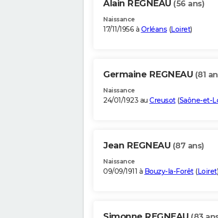
Alain REGNEAU
(56 ans)
Naissance
17/11/1956 à
Orléans
(
Loiret
)
Germaine REGNEAU
(81 an
Naissance
24/01/1923 au
Creusot
(
Saône-et-L
Jean REGNEAU
(87 ans)
Naissance
09/09/1911 à
Bouzy-la-Forêt
(
Loiret
Simonne REGNEAU
(83 ans