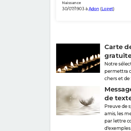
Naissance
30/07/1903 à
Adon
(
Loiret
)
Carte d
gratuit
Notre sélec
permettra 
chers et de
Message
de text
Preuve de 
amis, les m
par lettre 
d'exemples 