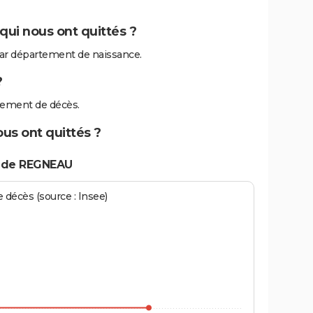
ui nous ont quittés ?
r département de naissance.
?
tement de décès.
us ont quittés ?
s de REGNEAU
écès (source : Insee)