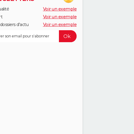
alité
Voir un exemple
rt
Voir un exemple
dossiers d'actu
Voir un exemple