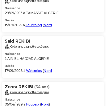
Créer une cagnotte obsèques
City break
Voyage de noces
Climat
Destinations
Voyage nature
Forum
+
PHOTO
Naissance
29/09/1953 à TAMASSIT ALGERIE
GUIDES D'ACHAT
Décès
15/07/2025 à
Tourcoing
(
Nord
)
BONS PLANS
CARTE DE VOEUX
Said REKIBI
Carte Bonne année
Carte Pâques
Carte de Noël
Carte Saint-Valentin
Carte d'anniversaire
DICTIONNAIRE
Créer une cagnotte obsèques
Biographies
Expressions
Dictionnaire
Citations
Proverbes
PROGRAMME TV
Naissance
à AIN EL HADJAR ALGERIE
COPAINS D'AVANT
Décès
17/09/2023 à
Wattrelos
(
Nord
)
Se connecter
Collèges
Universités
Service militaire
S'inscrire
Lycées
Primaires
Entreprises
Avis de recherche
AVIS DE DÉCÈS
FORUM
Zohra REKIBI
(54 ans)
Lifestyle
Sport
Television
Cinema
Bricolage
Culture
Auto
Voyage
Créer une cagnotte obsèques
Naissance
05/04/1969 à
Roubaix
(
Nord
)