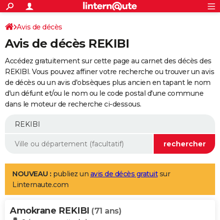
ACTUALITÉS
Connexion
S'inscrire
Avis de décès
Rechercher
Société
Education
Villes
Politique
Faits Divers
Monde
+
SPORT
Avis de décès REKIBI
Football
Cyclisme
Forum
Coupe du monde 2026
Tennis
Rugby
CULTURE
Accédez gratuitement sur cette page au carnet des décès des
TNT
Cinéma
Musique
Programme TV
Streaming
Sorties cinéma
+
REKIBI. Vous pouvez affiner votre recherche ou trouver un avis
FINANCE
de décès ou un avis d'obsèques plus ancien en tapant le nom
Impôts
Immobilier
Banque
Crédit
Retraite
Epargne
Risques naturels par ville
Assurance
AUTO
d'un défunt et/ou le nom ou le code postal d'une commune
dans le moteur de recherche ci-dessous.
Réserver un essai
Berlines
Forum auto
Essais
Citadines
SUV
+
HIGH-TECH
Meilleur smartphone
Ordinateurs
Guide high-tech
Mobiles
Internet
Jeux vidéo
+
BRICOLAGE
Aménagement intérieur
Cuisine
Jardinage
+
Forum
Extérieur
Salle de bains
Rangement
WEEK-END
Escapades
Expositions
Week-end nature
Guides de France
Patrimoine
Musées
+
LIFESTYLE
NOUVEAU :
publiez un
avis de décès gratuit
sur
Linternaute.com
Bien-être
Mode
+
Art de vivre
Loisirs
Modes de vie
SANTE
Amokrane REKIBI
Guide de la santé
Médicaments
+
Alimentation
Maladies
Sommeil
(71 ans)
VOYAGE