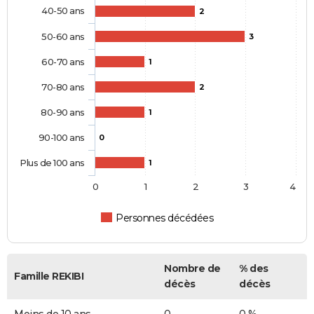
40-50 ans
2
50-60 ans
3
60-70 ans
1
70-80 ans
2
80-90 ans
1
90-100 ans
0
Plus de 100 ans
1
0
1
2
3
4
Personnes décédées
Nombre de
% des
Famille REKIBI
décès
décès
Moins de 10 ans
0
0 %