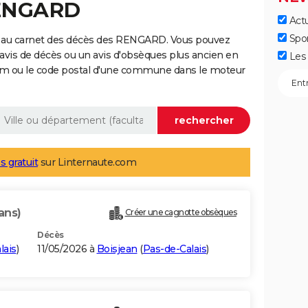
RENGARD
Actu
Spo
e au carnet des décès des RENGARD. Vous pouvez
 avis de décès ou un avis d'obsèques plus ancien en
Les 
nom ou le code postal d'une commune dans le moteur
s gratuit
sur Linternaute.com
ans)
Créer une cagnotte obsèques
Décès
lais
)
11/05/2026 à
Boisjean
(
Pas-de-Calais
)