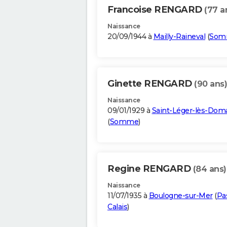
Francoise RENGARD
(77 a
Naissance
20/09/1944 à
Mailly-Raineval
(
Som
Ginette RENGARD
(90 ans)
Naissance
09/01/1929 à
Saint-Léger-lès-Dom
(
Somme
)
Regine RENGARD
(84 ans)
Naissance
11/07/1935 à
Boulogne-sur-Mer
(
Pa
Calais
)