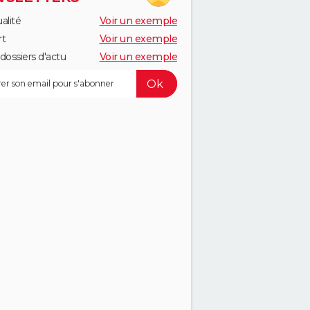
alité
Voir un exemple
rt
Voir un exemple
dossiers d'actu
Voir un exemple