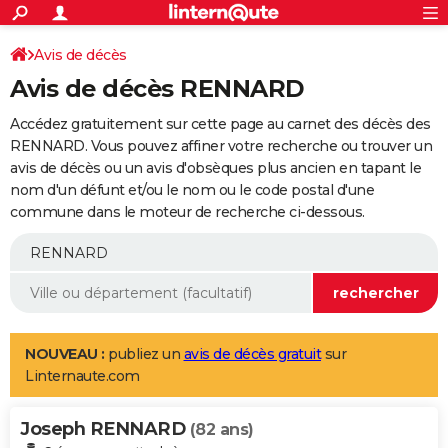
ACTUALITÉS
Connexion
S'inscrire
Avis de décès
Rechercher
Société
Education
Villes
Politique
Faits Divers
Monde
+
SPORT
Avis de décès RENNARD
Football
Cyclisme
Forum
Coupe du monde 2026
Tennis
Rugby
CULTURE
Accédez gratuitement sur cette page au carnet des décès des
TNT
Cinéma
Musique
Programme TV
Streaming
Sorties cinéma
+
RENNARD. Vous pouvez affiner votre recherche ou trouver un
FINANCE
avis de décès ou un avis d'obsèques plus ancien en tapant le
Impôts
Immobilier
Banque
Crédit
Retraite
Epargne
Risques naturels par ville
Assurance
AUTO
nom d'un défunt et/ou le nom ou le code postal d'une
commune dans le moteur de recherche ci-dessous.
Réserver un essai
Berlines
Forum auto
Essais
Citadines
SUV
+
HIGH-TECH
Meilleur smartphone
Ordinateurs
Guide high-tech
Mobiles
Internet
Jeux vidéo
+
BRICOLAGE
Aménagement intérieur
Cuisine
Jardinage
+
Forum
Extérieur
Salle de bains
Rangement
WEEK-END
Escapades
Expositions
Week-end nature
Guides de France
Patrimoine
Musées
+
LIFESTYLE
NOUVEAU :
publiez un
avis de décès gratuit
sur
Linternaute.com
Bien-être
Mode
+
Art de vivre
Loisirs
Modes de vie
SANTE
Joseph RENNARD
Guide de la santé
Médicaments
+
Alimentation
Maladies
Sommeil
(82 ans)
VOYAGE