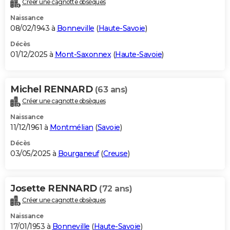
Créer une cagnotte obsèques
City break
Voyage de noces
Climat
Destinations
Voyage nature
Forum
+
PHOTO
Naissance
08/02/1943 à
Bonneville
(
Haute-Savoie
)
GUIDES D'ACHAT
Décès
01/12/2025 à
Mont-Saxonnex
(
Haute-Savoie
)
BONS PLANS
CARTE DE VOEUX
Michel RENNARD
(63 ans)
Carte Bonne année
Carte Pâques
Carte de Noël
Carte Saint-Valentin
Carte d'anniversaire
DICTIONNAIRE
Créer une cagnotte obsèques
Biographies
Expressions
Dictionnaire
Citations
Proverbes
PROGRAMME TV
Naissance
11/12/1961 à
Montmélian
(
Savoie
)
COPAINS D'AVANT
Décès
03/05/2025 à
Bourganeuf
(
Creuse
)
Se connecter
Collèges
Universités
Service militaire
S'inscrire
Lycées
Primaires
Entreprises
Avis de recherche
AVIS DE DÉCÈS
FORUM
Josette RENNARD
(72 ans)
Lifestyle
Sport
Television
Cinema
Bricolage
Culture
Auto
Voyage
Créer une cagnotte obsèques
Naissance
17/01/1953 à
Bonneville
(
Haute-Savoie
)