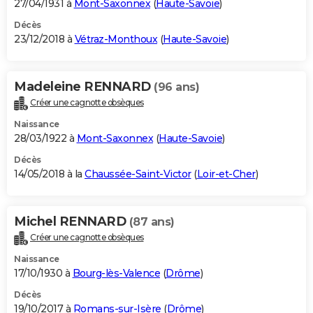
27/04/1931 à
Mont-Saxonnex
(
Haute-Savoie
)
Décès
23/12/2018 à
Vétraz-Monthoux
(
Haute-Savoie
)
Madeleine RENNARD
(96 ans)
Créer une cagnotte obsèques
Naissance
28/03/1922 à
Mont-Saxonnex
(
Haute-Savoie
)
Décès
14/05/2018 à la
Chaussée-Saint-Victor
(
Loir-et-Cher
)
Michel RENNARD
(87 ans)
Créer une cagnotte obsèques
Naissance
17/10/1930 à
Bourg-lès-Valence
(
Drôme
)
Décès
19/10/2017 à
Romans-sur-Isère
(
Drôme
)