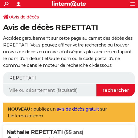
ACTUALITÉS
Connexion
S'inscrire
Avis de décès
Rechercher
Société
Education
Villes
Politique
Faits Divers
Monde
+
SPORT
Avis de décès REPETTATI
Football
Cyclisme
Forum
Coupe du monde 2026
Tennis
Rugby
CULTURE
Accédez gratuitement sur cette page au carnet des décès des
TNT
Cinéma
Musique
Programme TV
Streaming
Sorties cinéma
+
REPETTATI. Vous pouvez affiner votre recherche ou trouver
FINANCE
un avis de décès ou un avis d'obsèques plus ancien en tapant
Impôts
Immobilier
Banque
Crédit
Retraite
Epargne
Risques naturels par ville
Assurance
AUTO
le nom d'un défunt et/ou le nom ou le code postal d'une
commune dans le moteur de recherche ci-dessous.
Réserver un essai
Berlines
Forum auto
Essais
Citadines
SUV
+
HIGH-TECH
Meilleur smartphone
Ordinateurs
Guide high-tech
Mobiles
Internet
Jeux vidéo
+
BRICOLAGE
Aménagement intérieur
Cuisine
Jardinage
+
Forum
Extérieur
Salle de bains
Rangement
WEEK-END
Escapades
Expositions
Week-end nature
Guides de France
Patrimoine
Musées
+
LIFESTYLE
NOUVEAU :
publiez un
avis de décès gratuit
sur
Linternaute.com
Bien-être
Mode
+
Art de vivre
Loisirs
Modes de vie
SANTE
Nathalie REPETTATI
Guide de la santé
Médicaments
+
Alimentation
Maladies
Sommeil
(55 ans)
VOYAGE