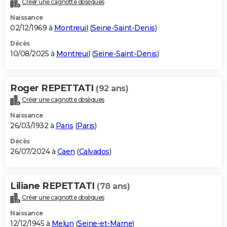
Créer une cagnotte obsèques
City break
Voyage de noces
Climat
Destinations
Voyage nature
Forum
+
PHOTO
Naissance
02/12/1969 à
Montreuil
(
Seine-Saint-Denis
)
GUIDES D'ACHAT
Décès
10/08/2025 à
Montreuil
(
Seine-Saint-Denis
)
BONS PLANS
CARTE DE VOEUX
Roger REPETTATI
(92 ans)
Carte Bonne année
Carte Pâques
Carte de Noël
Carte Saint-Valentin
Carte d'anniversaire
DICTIONNAIRE
Créer une cagnotte obsèques
Biographies
Expressions
Dictionnaire
Citations
Proverbes
PROGRAMME TV
Naissance
26/03/1932 à
Paris
(
Paris
)
COPAINS D'AVANT
Décès
26/07/2024 à
Caen
(
Calvados
)
Se connecter
Collèges
Universités
Service militaire
S'inscrire
Lycées
Primaires
Entreprises
Avis de recherche
AVIS DE DÉCÈS
FORUM
Liliane REPETTATI
(78 ans)
Lifestyle
Sport
Television
Cinema
Bricolage
Culture
Auto
Voyage
Créer une cagnotte obsèques
Naissance
12/12/1945 à
Melun
(
Seine-et-Marne
)