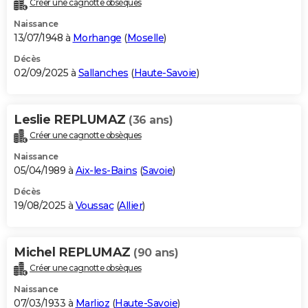
Créer une cagnotte obsèques
City break
Voyage de noces
Climat
Destinations
Voyage nature
Forum
+
PHOTO
Naissance
13/07/1948 à
Morhange
(
Moselle
)
GUIDES D'ACHAT
Décès
02/09/2025 à
Sallanches
(
Haute-Savoie
)
BONS PLANS
CARTE DE VOEUX
Leslie REPLUMAZ
(36 ans)
Carte Bonne année
Carte Pâques
Carte de Noël
Carte Saint-Valentin
Carte d'anniversaire
DICTIONNAIRE
Créer une cagnotte obsèques
Biographies
Expressions
Dictionnaire
Citations
Proverbes
PROGRAMME TV
Naissance
05/04/1989 à
Aix-les-Bains
(
Savoie
)
COPAINS D'AVANT
Décès
19/08/2025 à
Voussac
(
Allier
)
Se connecter
Collèges
Universités
Service militaire
S'inscrire
Lycées
Primaires
Entreprises
Avis de recherche
AVIS DE DÉCÈS
FORUM
Michel REPLUMAZ
(90 ans)
Lifestyle
Sport
Television
Cinema
Bricolage
Culture
Auto
Voyage
Créer une cagnotte obsèques
Naissance
07/03/1933 à
Marlioz
(
Haute-Savoie
)