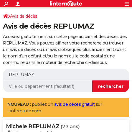
ACTUALITÉS
Connexion
S'inscrire
Avis de décès
Rechercher
Société
Education
Villes
Politique
Faits Divers
Monde
+
SPORT
Avis de décès REPLUMAZ
Football
Cyclisme
Forum
Coupe du monde 2026
Tennis
Rugby
CULTURE
Accédez gratuitement sur cette page au carnet des décès des
TNT
Cinéma
Musique
Programme TV
Streaming
Sorties cinéma
+
REPLUMAZ. Vous pouvez affiner votre recherche ou trouver
FINANCE
un avis de décès ou un avis d'obsèques plus ancien en tapant
Impôts
Immobilier
Banque
Crédit
Retraite
Epargne
Risques naturels par ville
Assurance
AUTO
le nom d'un défunt et/ou le nom ou le code postal d'une
commune dans le moteur de recherche ci-dessous.
Réserver un essai
Berlines
Forum auto
Essais
Citadines
SUV
+
HIGH-TECH
Meilleur smartphone
Ordinateurs
Guide high-tech
Mobiles
Internet
Jeux vidéo
+
BRICOLAGE
Aménagement intérieur
Cuisine
Jardinage
+
Forum
Extérieur
Salle de bains
Rangement
WEEK-END
Escapades
Expositions
Week-end nature
Guides de France
Patrimoine
Musées
+
LIFESTYLE
NOUVEAU :
publiez un
avis de décès gratuit
sur
Linternaute.com
Bien-être
Mode
+
Art de vivre
Loisirs
Modes de vie
SANTE
Michele REPLUMAZ
Guide de la santé
Médicaments
+
Alimentation
Maladies
Sommeil
(77 ans)
VOYAGE