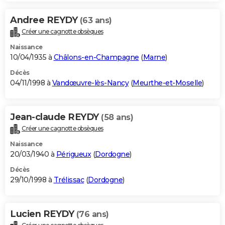
Andree REYDY
(63 ans)
Créer une cagnotte obsèques
Naissance
10/04/1935 à
Châlons-en-Champagne
(
Marne
)
Décès
04/11/1998 à
Vandœuvre-lès-Nancy
(
Meurthe-et-Moselle
)
Jean-claude REYDY
(58 ans)
Créer une cagnotte obsèques
Naissance
20/03/1940 à
Périgueux
(
Dordogne
)
Décès
29/10/1998 à
Trélissac
(
Dordogne
)
Lucien REYDY
(76 ans)