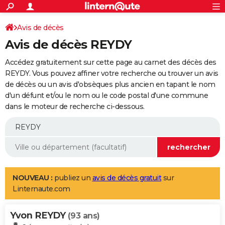
ACTUALITÉS
Connexion
S'inscrire
Avis de décès
Rechercher
Société
Education
Villes
Politique
Faits Divers
Monde
+
SPORT
Avis de décès REYDY
Football
Cyclisme
Forum
Coupe du monde 2026
Tennis
Rugby
CULTURE
Accédez gratuitement sur cette page au carnet des décès des
TNT
Cinéma
Musique
Programme TV
Streaming
Sorties cinéma
+
REYDY. Vous pouvez affiner votre recherche ou trouver un avis
FINANCE
de décès ou un avis d'obsèques plus ancien en tapant le nom
Impôts
Immobilier
Banque
Crédit
Retraite
Epargne
Risques naturels par ville
Assurance
AUTO
d'un défunt et/ou le nom ou le code postal d'une commune
dans le moteur de recherche ci-dessous.
Réserver un essai
Berlines
Forum auto
Essais
Citadines
SUV
+
HIGH-TECH
Meilleur smartphone
Ordinateurs
Guide high-tech
Mobiles
Internet
Jeux vidéo
+
BRICOLAGE
Aménagement intérieur
Cuisine
Jardinage
+
Forum
Extérieur
Salle de bains
Rangement
WEEK-END
Escapades
Expositions
Week-end nature
Guides de France
Patrimoine
Musées
+
LIFESTYLE
NOUVEAU :
publiez un
avis de décès gratuit
sur
Linternaute.com
Bien-être
Mode
+
Art de vivre
Loisirs
Modes de vie
SANTE
Yvon REYDY
Guide de la santé
Médicaments
+
Alimentation
Maladies
Sommeil
(93 ans)
VOYAGE