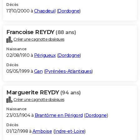
Décès
17/10/2000 à
Chapdeuil
(
Dordogne
)
Francoise REYDY
(88 ans)
Créer une cagnotte obsèques
Naissance
02/08/1910 à
Périgueux
(
Dordogne
)
Décès
05/05/1999 à
Gan
(
Pyrénées-Atlantiques
)
Marguerite REYDY
(94 ans)
Créer une cagnotte obsèques
Naissance
23/03/1904 à
Brantôme en Périgord
(
Dordogne
)
Décès
01/12/1998 à
Amboise
(
Indre-et-Loire
)