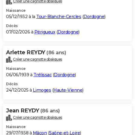
Créer une cagnotte obsèques
City break
Voyage de noces
Climat
Destinations
Voyage nature
Forum
+
PHOTO
Naissance
05/12/1932 à la
Tour-Blanche-Cercles
(
Dordogne
)
GUIDES D'ACHAT
Décès
07/02/2026 à
Périgueux
(
Dordogne
)
BONS PLANS
CARTE DE VOEUX
Arlette REYDY
(86 ans)
Carte Bonne année
Carte Pâques
Carte de Noël
Carte Saint-Valentin
Carte d'anniversaire
DICTIONNAIRE
Créer une cagnotte obsèques
Biographies
Expressions
Dictionnaire
Citations
Proverbes
PROGRAMME TV
Naissance
06/06/1939 à
Trélissac
(
Dordogne
)
COPAINS D'AVANT
Décès
24/12/2025 à
Limoges
(
Haute-Vienne
)
Se connecter
Collèges
Universités
Service militaire
S'inscrire
Lycées
Primaires
Entreprises
Avis de recherche
AVIS DE DÉCÈS
FORUM
Jean REYDY
(86 ans)
Lifestyle
Sport
Television
Cinema
Bricolage
Culture
Auto
Voyage
Créer une cagnotte obsèques
Naissance
29/07/1938 à
Mâcon
(
Saône-et-Loire
)