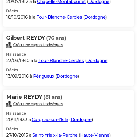
20/07/1912 à la
Chapelle-Montabourlet
(
Dordogne
)
Décès
18/10/2016 à la
Tour-Blanche-Cercles
(
Dordogne
)
Gilbert REYDY
(76 ans)
Créer une cagnotte obsèques
Naissance
23/03/1940 à la
Tour-Blanche-Cercles
(
Dordogne
)
Décès
13/09/2016 à
Périgueux
(
Dordogne
)
Marie REYDY
(81 ans)
Créer une cagnotte obsèques
Naissance
20/11/1933 à
Corgnac-sur-l'Isle
(
Dordogne
)
Décès
27/10/2015 à
Saint-Yrieix-la-Perche
(
Haute-Vienne
)