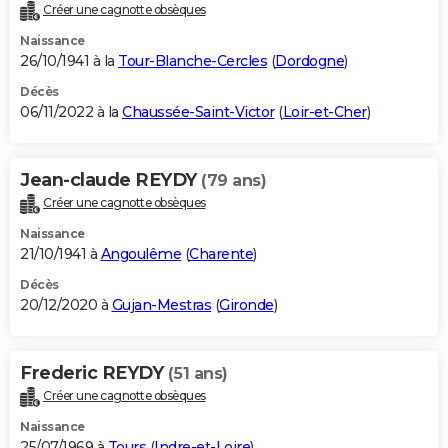
Créer une cagnotte obsèques
Naissance
26/10/1941 à la
Tour-Blanche-Cercles
(
Dordogne
)
Décès
06/11/2022 à la
Chaussée-Saint-Victor
(
Loir-et-Cher
)
Jean-claude REYDY
(79 ans)
Créer une cagnotte obsèques
Naissance
21/10/1941 à
Angoulême
(
Charente
)
Décès
20/12/2020 à
Gujan-Mestras
(
Gironde
)
Frederic REYDY
(51 ans)
Créer une cagnotte obsèques
Naissance
25/07/1969 à
Tours
(
Indre-et-Loire
)