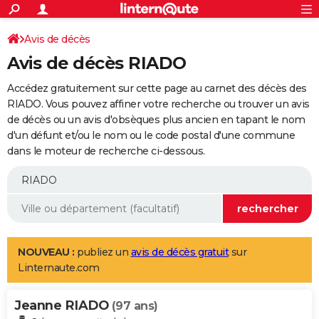
ACTUALITÉS
Connexion
S'inscrire
Avis de décès
Rechercher
Société
Education
Villes
Politique
Faits Divers
Monde
+
SPORT
Avis de décès RIADO
Football
Cyclisme
Forum
Coupe du monde 2026
Tennis
Rugby
CULTURE
Accédez gratuitement sur cette page au carnet des décès des
TNT
Cinéma
Musique
Programme TV
Streaming
Sorties cinéma
+
RIADO. Vous pouvez affiner votre recherche ou trouver un avis
FINANCE
de décès ou un avis d'obsèques plus ancien en tapant le nom
Impôts
Immobilier
Banque
Crédit
Retraite
Epargne
Risques naturels par ville
Assurance
AUTO
d'un défunt et/ou le nom ou le code postal d'une commune
dans le moteur de recherche ci-dessous.
Réserver un essai
Berlines
Forum auto
Essais
Citadines
SUV
+
HIGH-TECH
Meilleur smartphone
Ordinateurs
Guide high-tech
Mobiles
Internet
Jeux vidéo
+
BRICOLAGE
Aménagement intérieur
Cuisine
Jardinage
+
Forum
Extérieur
Salle de bains
Rangement
WEEK-END
Escapades
Expositions
Week-end nature
Guides de France
Patrimoine
Musées
+
LIFESTYLE
NOUVEAU :
publiez un
avis de décès gratuit
sur
Linternaute.com
Bien-être
Mode
+
Art de vivre
Loisirs
Modes de vie
SANTE
Jeanne RIADO
Guide de la santé
Médicaments
+
Alimentation
Maladies
Sommeil
(97 ans)
VOYAGE