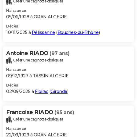
Créer une cagnotte obsèques
City break
Voyage de noces
Climat
Destinations
Voyage nature
Forum
+
PHOTO
Naissance
05/06/1928 à ORAN ALGERIE
GUIDES D'ACHAT
Décès
10/11/2025 à
Pélissanne
(
Bouches-du-Rhône
)
BONS PLANS
CARTE DE VOEUX
Antoine RIADO
(97 ans)
Carte Bonne année
Carte Pâques
Carte de Noël
Carte Saint-Valentin
Carte d'anniversaire
DICTIONNAIRE
Créer une cagnotte obsèques
Biographies
Expressions
Dictionnaire
Citations
Proverbes
PROGRAMME TV
Naissance
09/12/1927 à TASSIN ALGERIE
COPAINS D'AVANT
Décès
02/09/2025 à
Floirac
(
Gironde
)
Se connecter
Collèges
Universités
Service militaire
S'inscrire
Lycées
Primaires
Entreprises
Avis de recherche
AVIS DE DÉCÈS
FORUM
Francoise RIADO
(95 ans)
Lifestyle
Sport
Television
Cinema
Bricolage
Culture
Auto
Voyage
Créer une cagnotte obsèques
Naissance
22/09/1929 à ORAN ALGERIE