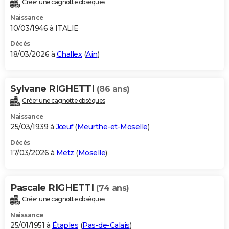
Créer une cagnotte obsèques
City break
Voyage de noces
Climat
Destinations
Voyage nature
Forum
+
PHOTO
Naissance
10/03/1946 à ITALIE
GUIDES D'ACHAT
Décès
18/03/2026 à
Challex
(
Ain
)
BONS PLANS
CARTE DE VOEUX
Sylvane RIGHETTI
(86 ans)
Carte Bonne année
Carte Pâques
Carte de Noël
Carte Saint-Valentin
Carte d'anniversaire
DICTIONNAIRE
Créer une cagnotte obsèques
Biographies
Expressions
Dictionnaire
Citations
Proverbes
PROGRAMME TV
Naissance
25/03/1939 à
Jœuf
(
Meurthe-et-Moselle
)
COPAINS D'AVANT
Décès
17/03/2026 à
Metz
(
Moselle
)
Se connecter
Collèges
Universités
Service militaire
S'inscrire
Lycées
Primaires
Entreprises
Avis de recherche
AVIS DE DÉCÈS
FORUM
Pascale RIGHETTI
(74 ans)
Lifestyle
Sport
Television
Cinema
Bricolage
Culture
Auto
Voyage
Créer une cagnotte obsèques
Naissance
25/01/1951 à
Étaples
(
Pas-de-Calais
)