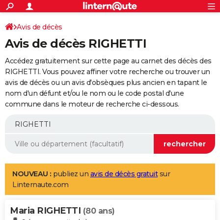
ACTUALITÉS
Connexion
S'inscrire
Avis de décès
Rechercher
Société
Education
Villes
Politique
Faits Divers
Monde
+
SPORT
Avis de décès RIGHETTI
Football
Cyclisme
Forum
Coupe du monde 2026
Tennis
Rugby
CULTURE
Accédez gratuitement sur cette page au carnet des décès des
TNT
Cinéma
Musique
Programme TV
Streaming
Sorties cinéma
+
RIGHETTI. Vous pouvez affiner votre recherche ou trouver un
FINANCE
avis de décès ou un avis d'obsèques plus ancien en tapant le
Impôts
Immobilier
Banque
Crédit
Retraite
Epargne
Risques naturels par ville
Assurance
AUTO
nom d'un défunt et/ou le nom ou le code postal d'une
commune dans le moteur de recherche ci-dessous.
Réserver un essai
Berlines
Forum auto
Essais
Citadines
SUV
+
HIGH-TECH
Meilleur smartphone
Ordinateurs
Guide high-tech
Mobiles
Internet
Jeux vidéo
+
BRICOLAGE
Aménagement intérieur
Cuisine
Jardinage
+
Forum
Extérieur
Salle de bains
Rangement
WEEK-END
Escapades
Expositions
Week-end nature
Guides de France
Patrimoine
Musées
+
LIFESTYLE
NOUVEAU :
publiez un
avis de décès gratuit
sur
Linternaute.com
Bien-être
Mode
+
Art de vivre
Loisirs
Modes de vie
SANTE
Maria RIGHETTI
Guide de la santé
Médicaments
+
Alimentation
Maladies
Sommeil
(80 ans)
VOYAGE