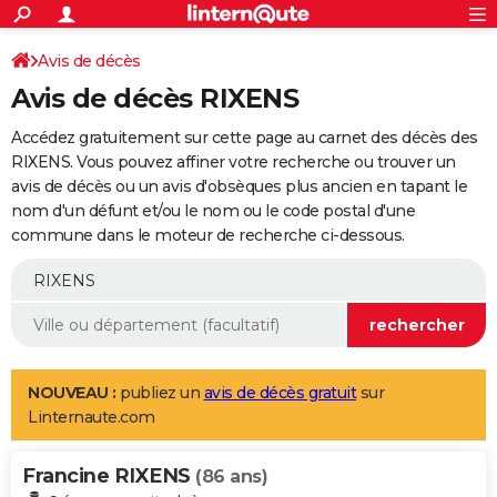
ACTUALITÉS
Connexion
S'inscrire
Avis de décès
Rechercher
Société
Education
Villes
Politique
Faits Divers
Monde
+
SPORT
Avis de décès RIXENS
Football
Cyclisme
Forum
Coupe du monde 2026
Tennis
Rugby
CULTURE
Accédez gratuitement sur cette page au carnet des décès des
TNT
Cinéma
Musique
Programme TV
Streaming
Sorties cinéma
+
RIXENS. Vous pouvez affiner votre recherche ou trouver un
FINANCE
avis de décès ou un avis d'obsèques plus ancien en tapant le
Impôts
Immobilier
Banque
Crédit
Retraite
Epargne
Risques naturels par ville
Assurance
AUTO
nom d'un défunt et/ou le nom ou le code postal d'une
commune dans le moteur de recherche ci-dessous.
Réserver un essai
Berlines
Forum auto
Essais
Citadines
SUV
+
HIGH-TECH
Meilleur smartphone
Ordinateurs
Guide high-tech
Mobiles
Internet
Jeux vidéo
+
BRICOLAGE
Aménagement intérieur
Cuisine
Jardinage
+
Forum
Extérieur
Salle de bains
Rangement
WEEK-END
Escapades
Expositions
Week-end nature
Guides de France
Patrimoine
Musées
+
LIFESTYLE
NOUVEAU :
publiez un
avis de décès gratuit
sur
Linternaute.com
Bien-être
Mode
+
Art de vivre
Loisirs
Modes de vie
SANTE
Francine RIXENS
Guide de la santé
Médicaments
+
Alimentation
Maladies
Sommeil
(86 ans)
VOYAGE