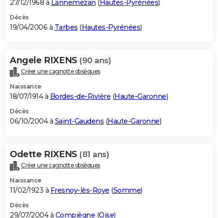
27/12/1968 à
Lannemezan
(
Hautes-Pyrénées
)
Décès
19/04/2006 à
Tarbes
(
Hautes-Pyrénées
)
Angele RIXENS
(90 ans)
Créer une cagnotte obsèques
Naissance
18/07/1914 à
Bordes-de-Rivière
(
Haute-Garonne
)
Décès
06/10/2004 à
Saint-Gaudens
(
Haute-Garonne
)
Odette RIXENS
(81 ans)
Créer une cagnotte obsèques
Naissance
11/02/1923 à
Fresnoy-lès-Roye
(
Somme
)
Décès
29/07/2004 à
Compiègne
(
Oise
)