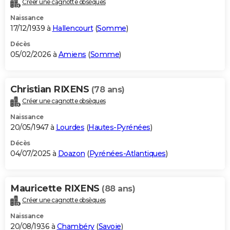
Créer une cagnotte obsèques
City break
Voyage de noces
Climat
Destinations
Voyage nature
Forum
+
PHOTO
Naissance
17/12/1939 à
Hallencourt
(
Somme
)
GUIDES D'ACHAT
Décès
05/02/2026 à
Amiens
(
Somme
)
BONS PLANS
CARTE DE VOEUX
Christian RIXENS
(78 ans)
Carte Bonne année
Carte Pâques
Carte de Noël
Carte Saint-Valentin
Carte d'anniversaire
DICTIONNAIRE
Créer une cagnotte obsèques
Biographies
Expressions
Dictionnaire
Citations
Proverbes
PROGRAMME TV
Naissance
20/05/1947 à
Lourdes
(
Hautes-Pyrénées
)
COPAINS D'AVANT
Décès
04/07/2025 à
Doazon
(
Pyrénées-Atlantiques
)
Se connecter
Collèges
Universités
Service militaire
S'inscrire
Lycées
Primaires
Entreprises
Avis de recherche
AVIS DE DÉCÈS
FORUM
Mauricette RIXENS
(88 ans)
Lifestyle
Sport
Television
Cinema
Bricolage
Culture
Auto
Voyage
Créer une cagnotte obsèques
Naissance
20/08/1936 à
Chambéry
(
Savoie
)