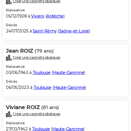
Créer une cagnotte obsèques
City break
Voyage de noces
Climat
Destinations
Voyage nature
Forum
+
PHOTO
Naissance
05/12/1928 à
Viviers
(
Ardèche
)
GUIDES D'ACHAT
Décès
24/07/2025 à
Saint-Rémy
(
Saône-et-Loire
)
BONS PLANS
CARTE DE VOEUX
Jean ROIZ
(79 ans)
Carte Bonne année
Carte Pâques
Carte de Noël
Carte Saint-Valentin
Carte d'anniversaire
DICTIONNAIRE
Créer une cagnotte obsèques
Biographies
Expressions
Dictionnaire
Citations
Proverbes
PROGRAMME TV
Naissance
03/06/1943 à
Toulouse
(
Haute-Garonne
)
COPAINS D'AVANT
Décès
06/05/2023 à
Toulouse
(
Haute-Garonne
)
Se connecter
Collèges
Universités
Service militaire
S'inscrire
Lycées
Primaires
Entreprises
Avis de recherche
AVIS DE DÉCÈS
FORUM
Viviane ROIZ
(81 ans)
Lifestyle
Sport
Television
Cinema
Bricolage
Culture
Auto
Voyage
Créer une cagnotte obsèques
Naissance
27/03/1942 à
Toulouse
(
Haute-Garonne
)