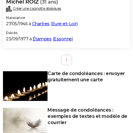
Michel ROIZ
(31 ans)
Créer une cagnotte obsèques
Naissance
27/05/1946 à
Chartres
(
Eure-et-Loir
)
Décès
23/09/1977 à
Étampes
(
Essonne
)
1
Carte de condoléances : envoyer
gratuitement une carte
Message de condoléances :
exemples de textes et modèle de
courrier