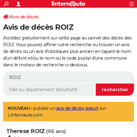
ACTUALITÉS
Connexion
S'inscrire
Avis de décès
Rechercher
Société
Education
Villes
Politique
Faits Divers
Monde
+
SPORT
Avis de décès ROIZ
Football
Cyclisme
Forum
Coupe du monde 2026
Tennis
Rugby
CULTURE
Accédez gratuitement sur cette page au carnet des décès des
TNT
Cinéma
Musique
Programme TV
Streaming
Sorties cinéma
+
ROIZ. Vous pouvez affiner votre recherche ou trouver un avis
FINANCE
de décès ou un avis d'obsèques plus ancien en tapant le nom
Impôts
Immobilier
Banque
Crédit
Retraite
Epargne
Risques naturels par ville
Assurance
AUTO
d'un défunt et/ou le nom ou le code postal d'une commune
dans le moteur de recherche ci-dessous.
Réserver un essai
Berlines
Forum auto
Essais
Citadines
SUV
+
HIGH-TECH
Meilleur smartphone
Ordinateurs
Guide high-tech
Mobiles
Internet
Jeux vidéo
+
BRICOLAGE
Aménagement intérieur
Cuisine
Jardinage
+
Forum
Extérieur
Salle de bains
Rangement
WEEK-END
Escapades
Expositions
Week-end nature
Guides de France
Patrimoine
Musées
+
LIFESTYLE
NOUVEAU :
publiez un
avis de décès gratuit
sur
Linternaute.com
Bien-être
Mode
+
Art de vivre
Loisirs
Modes de vie
SANTE
Therese ROIZ
Guide de la santé
Médicaments
+
Alimentation
Maladies
Sommeil
(96 ans)
VOYAGE