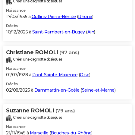
Créer une cagnotte obsèques
City break
Voyage de noces
Climat
Destinations
Voyage nature
Forum
+
PHOTO
Naissance
17/03/1935 à
Oullins-Pierre-Bénite
(
Rhône
)
GUIDES D'ACHAT
Décès
10/12/2025 à
Saint-Rambert-en-Bugey
(
Ain
)
BONS PLANS
CARTE DE VOEUX
Christiane ROMOLI
(97 ans)
Carte Bonne année
Carte Pâques
Carte de Noël
Carte Saint-Valentin
Carte d'anniversaire
DICTIONNAIRE
Créer une cagnotte obsèques
Biographies
Expressions
Dictionnaire
Citations
Proverbes
PROGRAMME TV
Naissance
01/07/1928 à
Pont-Sainte-Maxence
(
Oise
)
COPAINS D'AVANT
Décès
02/08/2025 à
Dammartin-en-Goële
(
Seine-et-Marne
)
Se connecter
Collèges
Universités
Service militaire
S'inscrire
Lycées
Primaires
Entreprises
Avis de recherche
AVIS DE DÉCÈS
FORUM
Suzanne ROMOLI
(79 ans)
Lifestyle
Sport
Television
Cinema
Bricolage
Culture
Auto
Voyage
Créer une cagnotte obsèques
Naissance
21/11/1945 à
Marseille
(
Bouches-du-Rhône
)