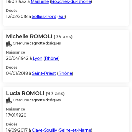
19/01/1932 à
Marseille
(
Bouches-du-Rhône
)
Décès
12/02/2018 à
Solliès-Pont
(
Var
)
Michelle ROMOLI
(75 ans)
Créer une cagnotte obsèques
Naissance
20/04/1942 à
Lyon
(
Rhône
)
Décès
04/01/2018 à
Saint-Priest
(
Rhône
)
Lucia ROMOLI
(97 ans)
Créer une cagnotte obsèques
Naissance
17/01/1920
Décès
14/09/2017 à
Claye-Souilly
(
Seine-et-Marne
)