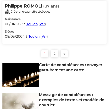
Philippe ROMOLI
(37 ans)
Créer une cagnotte obsèques
Naissance
08/01/1967 à
Toulon
(
Var
)
Décès
08/03/2004 à
Toulon
(
Var
)
1
2
Carte de condoléances : envoyer
gratuitement une carte
Message de condoléances :
exemples de textes et modèle de
courrier