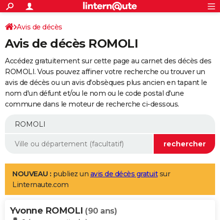
ACTUALITÉS
Connexion
S'inscrire
Avis de décès
Rechercher
Société
Education
Villes
Politique
Faits Divers
Monde
+
SPORT
Avis de décès ROMOLI
Football
Cyclisme
Forum
Coupe du monde 2026
Tennis
Rugby
CULTURE
Accédez gratuitement sur cette page au carnet des décès des
TNT
Cinéma
Musique
Programme TV
Streaming
Sorties cinéma
+
ROMOLI. Vous pouvez affiner votre recherche ou trouver un
FINANCE
avis de décès ou un avis d'obsèques plus ancien en tapant le
Impôts
Immobilier
Banque
Crédit
Retraite
Epargne
Risques naturels par ville
Assurance
AUTO
nom d'un défunt et/ou le nom ou le code postal d'une
commune dans le moteur de recherche ci-dessous.
Réserver un essai
Berlines
Forum auto
Essais
Citadines
SUV
+
HIGH-TECH
Meilleur smartphone
Ordinateurs
Guide high-tech
Mobiles
Internet
Jeux vidéo
+
BRICOLAGE
Aménagement intérieur
Cuisine
Jardinage
+
Forum
Extérieur
Salle de bains
Rangement
WEEK-END
Escapades
Expositions
Week-end nature
Guides de France
Patrimoine
Musées
+
LIFESTYLE
NOUVEAU :
publiez un
avis de décès gratuit
sur
Linternaute.com
Bien-être
Mode
+
Art de vivre
Loisirs
Modes de vie
SANTE
Yvonne ROMOLI
Guide de la santé
Médicaments
+
Alimentation
Maladies
Sommeil
(90 ans)
VOYAGE